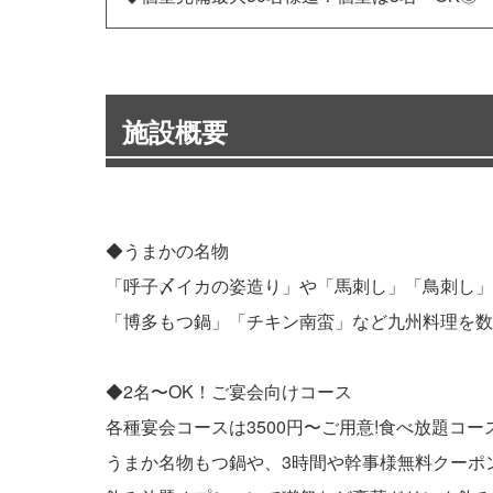
施設概要
◆うまかの名物
「呼子〆イカの姿造り」や「馬刺し」「鳥刺し」
「博多もつ鍋」「チキン南蛮」など九州料理を数
◆2名〜OK！ご宴会向けコース
各種宴会コースは3500円〜ご用意!食べ放題コー
うまか名物もつ鍋や、3時間や幹事様無料クーポ