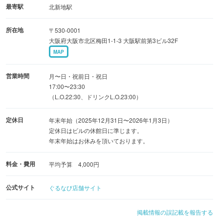
中央ソファー席限定!飲み放題付コースもございます
最寄駅
北新地駅
所在地
〒530-0001
◆お祝いに4大特典
大阪府大阪市北区梅田1-1-3 大阪駅前第3ビル32F
花束の手配、メッセージ入りケーキに変更、フォトフレー
MAP
ム付写真プレゼントなどの4大特典をご用意♪
誕生石をモチーフにしたアニバーサリーケーキ&誕生石カ
営業時間
月〜日・祝前日・祝日
クテルでサプライズ♪
17:00〜23:30
（L.O.22:30、ドリンクL.O.23:00）
◆全席夜景確約
定休日
年末年始（2025年12月31日〜2026年1月3日）
個室・オープン席いずれのお席も夜景確約
定休日はビルの休館日に準じます。
年末年始はお休みを頂いております。
料金・費用
平均予算 4,000円
公式サイト
ぐるなび店舗サイト
掲載情報の誤記載を報告する