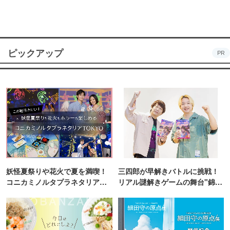
ピックアップ
PR
妖怪夏祭りや花火で夏を満喫！
三四郎が早解きバトルに挑戦！
コニカミノルタプラネタリア
リアル謎解きゲームの舞台"錦糸
TOKYO
町PARCO・楽天地"を巡る！