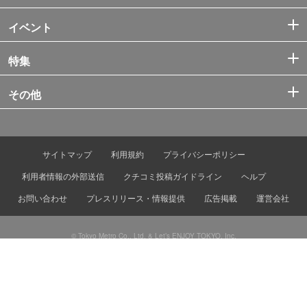
イベント
特集
その他
サイトマップ
利用規約
プライバシーポリシー
利用者情報の外部送信
クチコミ投稿ガイドライン
ヘルプ
お問い合わせ
プレスリリース・情報提供
広告掲載
運営会社
© Tokyo Metro Co., Ltd. & Let’s ENJOY TOKYO, Inc.