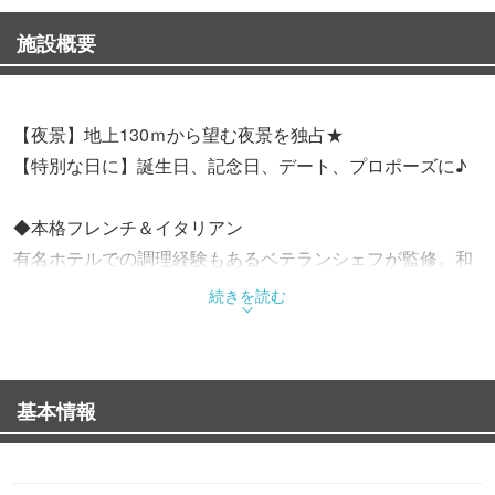
施設概要
【夜景】地上130ｍから望む夜景を独占★
【特別な日に】誕生日、記念日、デート、プロポーズに♪
◆本格フレンチ＆イタリアン
有名ホテルでの調理経験もあるベテランシェフが監修。和
牛や旬魚など厳選食材もふんだんに使用
続きを読む
◆多彩なコース
【人気No.1記念日】1ドリンク付◇A5黒毛和牛の低温調理
基本情報
ステーキ、季節の魚料理など≪Mistralコース≫7,500円
【スタンダード記念日】1ドリンク付◇鴨ロースの低温ロ
ースト、季節の魚料理など≪Mignonコース≫6,500円