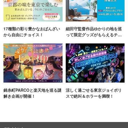
17種類の彩り豊かなおばんざい
細田守監督作品ゆかりの地を巡
から自由にチョイス！
って限定グッズがもらえるチャ
ンス！
錦糸町PARCOと楽天地を巡る謎
涼しく過ごせる東京ジョイポリ
解き企画が開催！
スで絶叫＆ホラーを満喫！