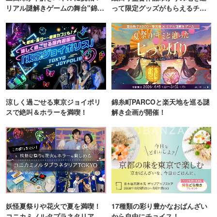
リアル謎解きゲームの舞台"錦糸
って限定グッズがもらえるチャ
町PARCO・楽天地"を巡る！
ンス！
涼しく過ごせる東京ジョイポリ
錦糸町PARCOと楽天地を巡る謎
スで絶叫＆ホラーを満喫！
解き企画が開催！
妖怪夏祭りや花火で夏を満喫！
17種類の彩り豊かなおばんざい
コニカミノルタプラネタリア
から自由にチョイス！