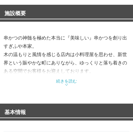
施設概要
串かつの神髄を極めた本当に『美味しい』串かつを創り出
すぎふや本家。
木の温もりと風情を感じる店内は小料理屋を思わせ、新世
界という賑やかな町にありながら、ゆっくりと落ち着きの
ある空間でお客様をお迎えしております。
名物の串かつは旬や産地にこだわり仕入れた厳選素材を使
続きを読む
用、一本一本、丁寧に仕上げております。
100年以上続く伝統の串かつを是非お楽しみください。
基本情報