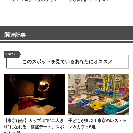
TOKYO
関連記事
Check!
このスポットを見ている
あなたにオススメ
【東京ほか】カップルで“二人き
子どもが喜ぶ！東京のレストラ
り”になれる「個室デート」スポ
ン＆カフェ5選
ット10選