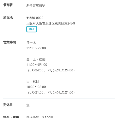
最寄駅
新今宮駅前駅
所在地
〒556-0002
大阪府大阪市浪速区恵美須東2-5-9
MAP
営業時間
月〜木
11:00〜22:00
金・土・祝前日
11:00〜翌1:00
（L.O.24:00、ドリンクL.O.24:00）
日・祝日
10:30〜22:00
（L.O.21:00、ドリンクL.O.21:00）
定休日
無
料金・費用
平均予算 2,500円