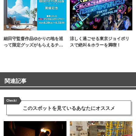
細田守監督作品ゆかりの地を巡
涼しく過ごせる東京ジョイポリ
って限定グッズがもらえるチャ
スで絶叫＆ホラーを満喫！
ンス！
関連記事
Check!
このスポットを見ている
あなたにオススメ