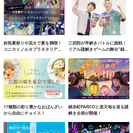
妖怪夏祭りや花火で夏を満喫！
三四郎が早解きバトルに挑戦！
コニカミノルタプラネタリア
リアル謎解きゲームの舞台"錦糸
TOKYO
町PARCO・楽天地"を巡る！
17種類の彩り豊かなおばんざい
錦糸町PARCOと楽天地を巡る謎
から自由にチョイス！
解き企画が開催！