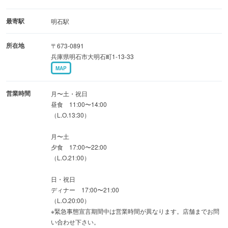
やはりみんな大好きとんかつ定食
お得な日替わりもございます！
最寄駅
明石駅
所在地
〒673-0891
●お得な情報♪
兵庫県明石市大明石町1-13-33
こだわりの月替わりクーポン、色々使えるポイント付き
MAP
のＷＥＢ予約もご用意しております★
営業時間
月〜土・祝日
昼食 11:00〜14:00
（L.O.13:30）
月〜土
夕食 17:00〜22:00
（L.O.21:00）
日・祝日
ディナー 17:00〜21:00
（L.O.20:00）
※緊急事態宣言期間中は営業時間が異なります。店舗までお問
い合わせ下さい。