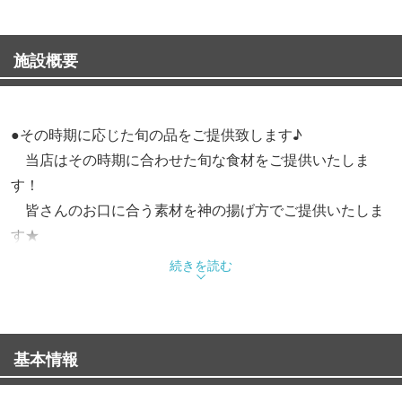
施設概要
●その時期に応じた旬の品をご提供致します♪
当店はその時期に合わせた旬な食材をご提供いたしま
す！
皆さんのお口に合う素材を神の揚げ方でご提供いたしま
す★
続きを読む
●当店自慢の食材を使用したコースにてご用意しておりま
す♪
基本情報
●ランチも大好評♪
お得なランチもご提供いたします！