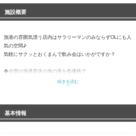
施設概要
漁港の雰囲気漂う店内はサラリーマンのみならずOLにも人
気の空間♪
気軽にサクッとおくまんで飲み会はいかがですか？
◆全国の漁港直送の海の幸を低価格で
おくまんでは高知県の甲浦漁港を中心に旨い魚を産地直送
続きを読む
で仕入れ
とれとれぴちぴちの鮮魚を、腕利きの板前が調理し、ご提
供いたします！
基本情報