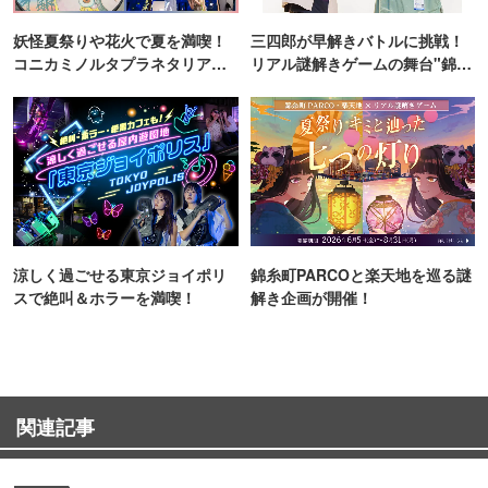
妖怪夏祭りや花火で夏を満喫！
三四郎が早解きバトルに挑戦！
コニカミノルタプラネタリア
リアル謎解きゲームの舞台"錦糸
TOKYO
町PARCO・楽天地"を巡る！
涼しく過ごせる東京ジョイポリ
錦糸町PARCOと楽天地を巡る謎
スで絶叫＆ホラーを満喫！
解き企画が開催！
関連記事