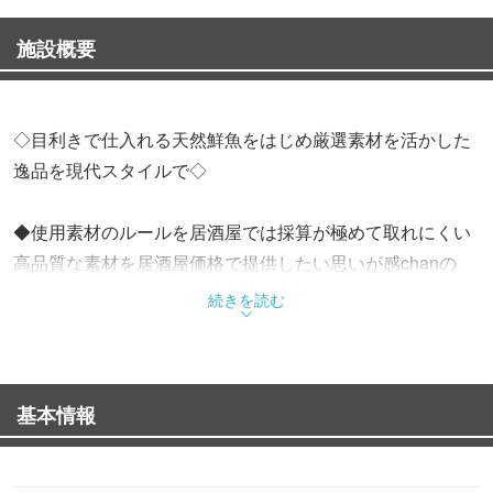
施設概要
◇目利きで仕入れる天然鮮魚をはじめ厳選素材を活かした
逸品を現代スタイルで◇
◆使用素材のルールを居酒屋では採算が極めて取れにくい
高品質な素材を居酒屋価格で提供したい思いが感chanの
基本的な思想です。
続きを読む
◆魚は天然の美味しさを理解し、牛肉は和牛と交雑牛の良
き部分を理解し、銘柄鶏や銘柄豚を厳選して使用し、美味
基本情報
しい基準を一つの土俵でお酒との共有をお客様の好みと似
た環境で食事の楽しさを表現します