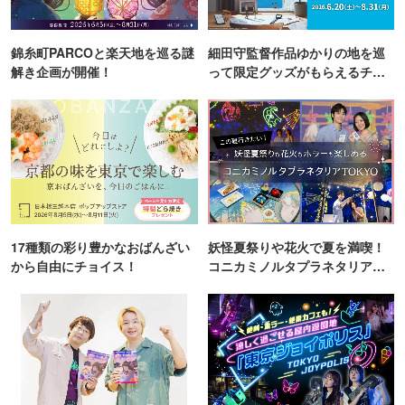
錦糸町PARCOと楽天地を巡る謎
細田守監督作品ゆかりの地を巡
解き企画が開催！
って限定グッズがもらえるチャ
ンス！
17種類の彩り豊かなおばんざい
妖怪夏祭りや花火で夏を満喫！
から自由にチョイス！
コニカミノルタプラネタリア
TOKYO