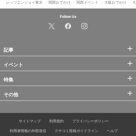
レッツエンジョイ東京
関西おでかけ
関西イベント
大阪おでかけ
大
Follow Us
記事
イベント
特集
その他
サイトマップ
利用規約
プライバシーポリシー
利用者情報の外部送信
クチコミ投稿ガイドライン
ヘルプ