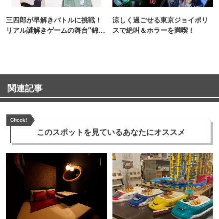
三四郎が早解きバトルに挑戦！
涼しく過ごせる東京ジョイポリ
リアル謎解きゲームの舞台"錦糸
スで絶叫＆ホラーを満喫！
町PARCO・楽天地"を巡る！
関連記事
Check!
このスポットを見ている
あなたにオススメ