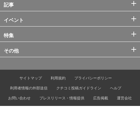
記事
イベント
特集
その他
サイトマップ
利用規約
プライバシーポリシー
利用者情報の外部送信
クチコミ投稿ガイドライン
ヘルプ
お問い合わせ
プレスリリース・情報提供
広告掲載
運営会社
© Tokyo Metro Co., Ltd. & Let’s ENJOY TOKYO, Inc.