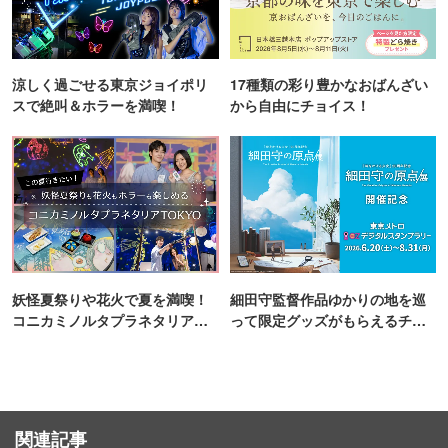
涼しく過ごせる東京ジョイポリ
17種類の彩り豊かなおばんざい
スで絶叫＆ホラーを満喫！
から自由にチョイス！
妖怪夏祭りや花火で夏を満喫！
細田守監督作品ゆかりの地を巡
コニカミノルタプラネタリア
って限定グッズがもらえるチャ
TOKYO
ンス！
関連記事