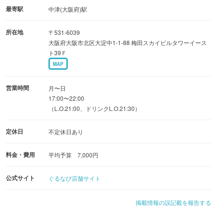
美しい夜景が最高のひとときを華やかに演出します。
最寄駅
中津(大阪府)駅
所在地
〒531-6039
■夜景が見えるお席
大阪府大阪市北区大淀中1-1-88 梅田スカイビルタワーイース
大阪・神戸方面を一望できる窓際のカップルシートは4卓
ト39Ｆ
ご用意しています。
MAP
【営業時間のお知らせ】
営業時間
月〜日
17:00〜22:00
（L.O.21:00、ドリンクL.O.21:30）
17:00〜22：00
(FOOD L.O/21:00、Bar L.O/21:30)
定休日
不定休日あり
料金・費用
平均予算 7,000円
公式サイト
ぐるなび店舗サイト
掲載情報の誤記載を報告する