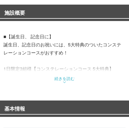
施設概要
■【誕生日、 記念日に】
誕生日、記念日のお祝いには、5大特典のついたコンステ
レーションコースがおすすめ！
1日限定3組様【コンステレーションコース 5大特典】
①窓側席確約
続きを読む
②乾杯用スパークリングワイン 又は ノンアルコールドリン
ク
③ホールケーキ（12cm）
基本情報
④花束
⑤空中庭園展望台入場券をプレゼント