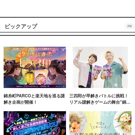
ピックアップ
PR
錦糸町PARCOと楽天地を巡る謎
三四郎が早解きバトルに挑戦！
解き企画が開催！
リアル謎解きゲームの舞台"錦糸
町PARCO・楽天地"を巡る！