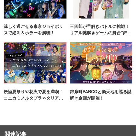
涼しく過ごせる東京ジョイポリ
三四郎が早解きバトルに挑戦！
スで絶叫＆ホラーを満喫！
リアル謎解きゲームの舞台"錦糸
町PARCO・楽天地"を巡る！
妖怪夏祭りや花火で夏を満喫！
錦糸町PARCOと楽天地を巡る謎
コニカミノルタプラネタリア
解き企画が開催！
TOKYO
関連記事