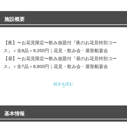
施設概要
【夜】〜お花見限定〜飲み放題付『夜のお花見特別コー
ス』＜全8品＞9,350円｜花見・飲み会・屋形船宴会
【昼】〜お花見限定〜飲み放題付『昼のお花見特別コー
ス』＜全7品＞8,800円｜花見・飲み会・屋形船宴会
◆換気抜群！開放感ある屋形船でいつもと違う貸切宴会
続きを読む
2時間の周遊コースで、大阪の景色を堪能
季節や時間で見どころも変化！天満橋駅すぐの乗船場でア
クセス快適
基本情報
◆季節折々のコース