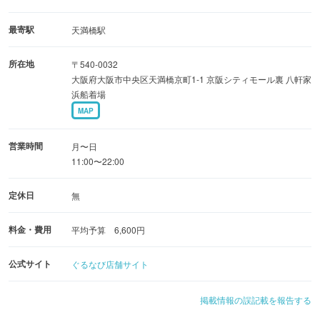
夏・秋は天ぷら、冬は寄せ鍋、春はお花見♪料理はボリュ
ーム満点
最寄駅
天満橋駅
30分1,100円で乗船時間延長もOK！造り盛りや牛しゃぶな
所在地
〒540-0032
ど追加メニューも有
大阪府大阪市中央区天満橋京町1-1 京阪シティモール裏 八軒家
浜船着場
◆お祝いやパーティ、2次会などケーキやシャンパンなど
MAP
無料で持ち込みOK
歓送迎会、家族でのお祝い、お誕生日、女子会など屋形船
営業時間
月〜日
11:00〜22:00
で特別なひと時を
定休日
無
料金・費用
平均予算 6,600円
公式サイト
ぐるなび店舗サイト
掲載情報の誤記載を報告する