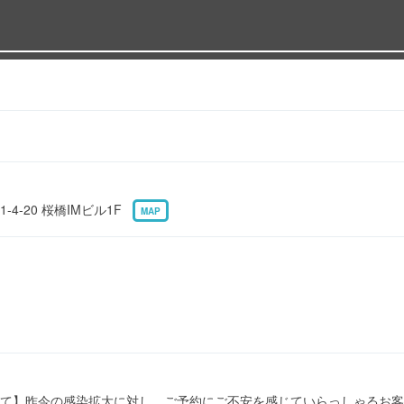
4-20 桜橋IMビル1F
MAP
て】昨今の感染拡大に対し、ご予約にご不安を感じていらっしゃるお客