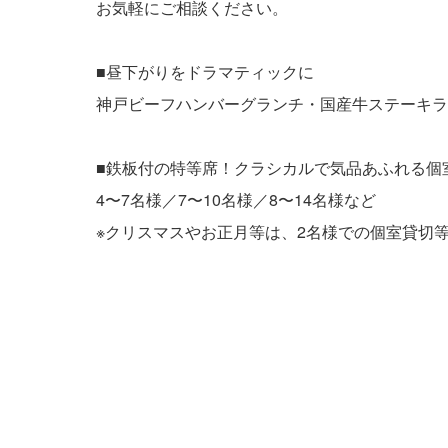
お気軽にご相談ください。
■昼下がりをドラマティックに
神戸ビーフハンバーグランチ・国産牛ステーキラ
■鉄板付の特等席！クラシカルで気品あふれる個
4〜7名様／7〜10名様／8〜14名様など
※クリスマスやお正月等は、2名様での個室貸切