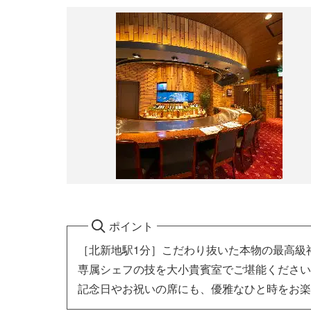
ポイント
［北新地駅1分］こだわり抜いた本物の最高級
専属シェフの技を大小貴賓室でご堪能ください
記念日やお祝いの席にも、優雅なひと時をお楽