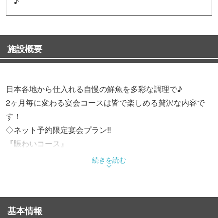
♪
施設概要
日本各地から仕入れる自慢の鮮魚を多彩な調理で♪
2ヶ月毎に変わる宴会コースは皆で楽しめる贅沢な内容で
す！
◇ネット予約限定宴会プラン!!
『賑わいコース』
◆7/8月限定宴会プラン
続きを読む
『涼風会席』『鱧すき鍋コース』
旬の食材をふんだんに使用し安心の個食スタイルの会席風
コースに鍋のコースご用意♪
基本情報
★新定番!人気のお寿司のコース