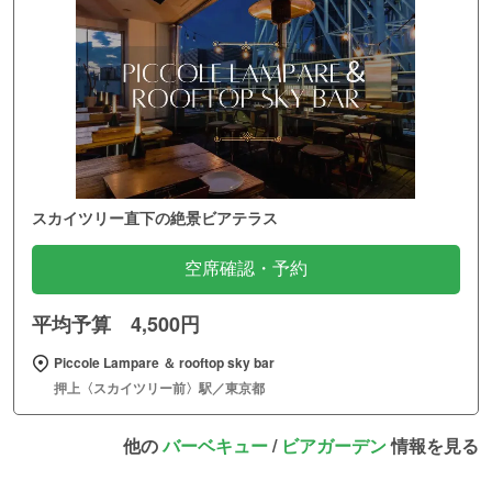
スカイツリー直下の絶景ビアテラス
空席確認・予約
平均予算 4,500円
Piccole Lampare ＆ rooftop sky bar
押上〈スカイツリー前〉駅／東京都
他の
バーベキュー
/
ビアガーデン
情報を見る