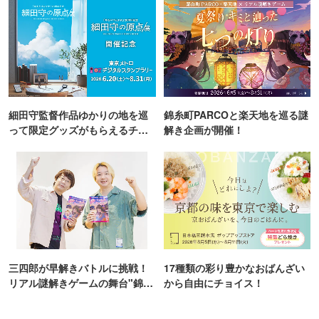
細田守監督作品ゆかりの地を巡
錦糸町PARCOと楽天地を巡る謎
って限定グッズがもらえるチャ
解き企画が開催！
ンス！
三四郎が早解きバトルに挑戦！
17種類の彩り豊かなおばんざい
リアル謎解きゲームの舞台"錦糸
から自由にチョイス！
町PARCO・楽天地"を巡る！