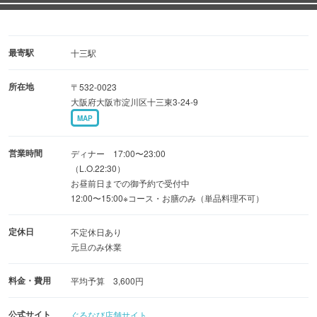
『お手軽寿司コース』『彩り寿司会席』『味わい寿司会
席』『豊漁寿司会席』
最寄駅
十三駅
☆日曜・祝日限定『握り10貫＋赤出汁に茶碗蒸しセットが
所在地
〒532-0023
半額』に加え『単品お寿司全品20％OFF』
大阪府大阪市淀川区十三東3-24-9
◆鮮魚にはやはり地酒
MAP
季節に合わせて、料理にあう地酒を店主がご提案！
日により入荷は変化するので、内容はスタッフまで
営業時間
ディナー 17:00〜23:00
（L.O.22:30）
お昼前日までの御予約で受付中
◆カウンターが大人気！掘りごたつでゆったり！
12:00〜15:00※コース・お膳のみ（単品料理不可）
2名様からお任せあれ！
定休日
不定休日あり
元旦のみ休業
料金・費用
平均予算 3,600円
公式サイト
ぐるなび店舗サイト