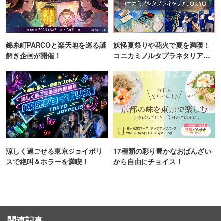
錦糸町PARCOと楽天地を巡る謎
妖怪夏祭りや花火で夏を満喫！
解き企画が開催！
コニカミノルタプラネタリア
TOKYO
涼しく過ごせる東京ジョイポリ
17種類の彩り豊かなおばんざい
スで絶叫＆ホラーを満喫！
から自由にチョイス！
関連記事