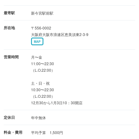
最寄駅
新今宮駅前駅
だるまの串かつには3つの味が隠されております。
所在地
〒556-0002
大阪府大阪市浪速区恵美須東2-3-9
特製ソース、衣、ジューシーな油、
MAP
この3つが絶妙のバランスで素材の味を引き出しておりま
営業時間
月〜金
す。
11:00〜22:30
（L.O.22:00）
ソースはもちろん二度漬け禁止。
土・日・祝
10:30〜22:30
（L.O.22:00）
たっぷりとソースを付け召し上がっていただくと
12月30から1月3日10：30開店
口の中でバランスのとれた串かつの元祖の味が楽しめる。
定休日
年中無休
料金・費用
一度食べるとヤミツキになります。
平均予算 1,500円