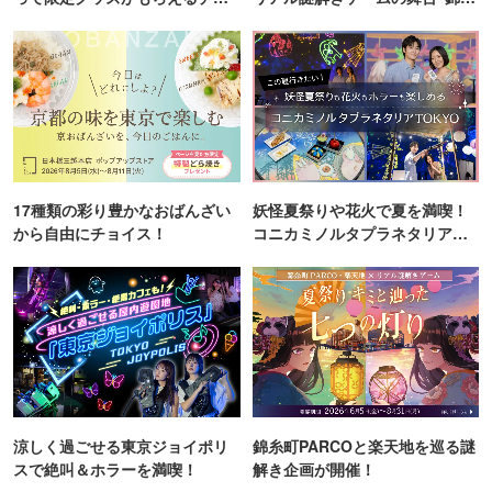
ンス！
町PARCO・楽天地"を巡る！
17種類の彩り豊かなおばんざい
妖怪夏祭りや花火で夏を満喫！
から自由にチョイス！
コニカミノルタプラネタリア
TOKYO
涼しく過ごせる東京ジョイポリ
錦糸町PARCOと楽天地を巡る謎
スで絶叫＆ホラーを満喫！
解き企画が開催！