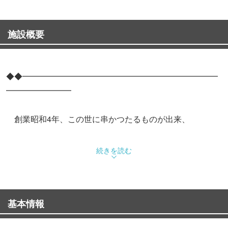
施設概要
◆◆━━━━━━━━━━━━━━━━━━━━━━━━
━━━━━━━━
創業昭和4年、この世に串かつたるものが出来、
それから4代、今も尚、大阪庶民の味として引き継がれ
続きを読む
ております。
━━━━━━━━━━━━━━━━━━━━━━━━━━
基本情報
━━━━━━◆◆