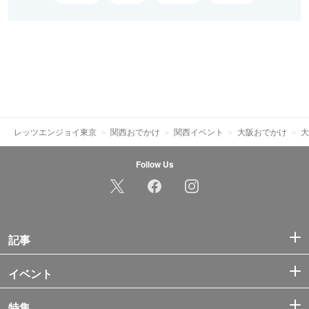
レッツエンジョイ東京
関西おでかけ
関西イベント
大阪おでかけ
大
Follow Us
記事
イベント
特集