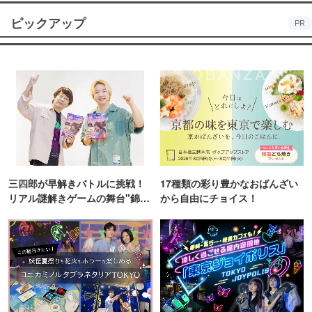
ピックアップ
PR
三四郎が早解きバトルに挑戦！
17種類の彩り豊かなおばんざい
リアル謎解きゲームの舞台"錦糸
から自由にチョイス！
町PARCO・楽天地"を巡る！