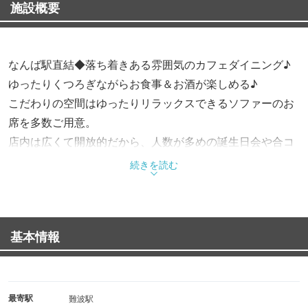
施設概要
なんば駅直結◆落ち着きある雰囲気のカフェダイニング♪
ゆったりくつろぎながらお食事＆お酒が楽しめる♪
こだわりの空間はゆったりリラックスできるソファーのお
席を多数ご用意。
店内は広くて開放的だから、人数が多めの誕生日会や合コ
ンにも☆
続きを読む
夜景が見えるカップルシートはまったりデートにおススメ
です。
貸切や当日予約もお気軽にお問い合わせください。
基本情報
最寄駅
難波駅