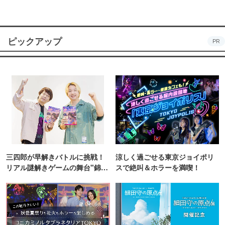
ピックアップ
PR
三四郎が早解きバトルに挑戦！
涼しく過ごせる東京ジョイポリ
リアル謎解きゲームの舞台"錦糸
スで絶叫＆ホラーを満喫！
町PARCO・楽天地"を巡る！