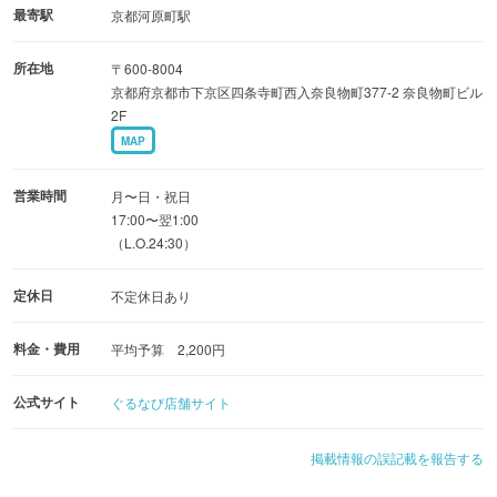
最寄駅
京都河原町駅
所在地
〒600-8004
京都府京都市下京区四条寺町西入奈良物町377-2 奈良物町ビル
2F
MAP
営業時間
月〜日・祝日
17:00〜翌1:00
（L.O.24:30）
定休日
不定休日あり
料金・費用
平均予算 2,200円
公式サイト
ぐるなび店舗サイト
掲載情報の誤記載を報告する