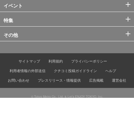
イベント
特集
その他
サイトマップ
利用規約
プライバシーポリシー
利用者情報の外部送信
クチコミ投稿ガイドライン
ヘルプ
お問い合わせ
プレスリリース・情報提供
広告掲載
運営会社
© Tokyo Metro Co., Ltd. & Let’s ENJOY TOKYO, Inc.