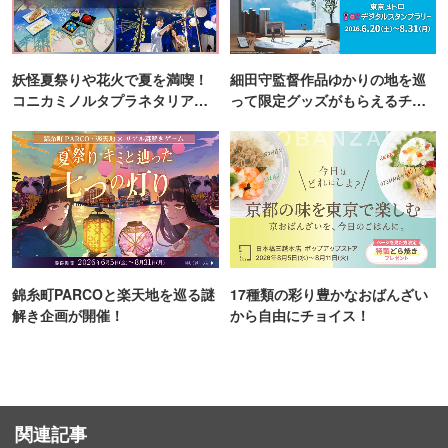
妖怪夏祭りや花火で夏を満喫！
細田守監督作品ゆかりの地を巡
コニカミノルタプラネタリア
って限定グッズがもらえるチャ
TOKYO
ンス！
錦糸町PARCOと楽天地を巡る謎
17種類の彩り豊かなおばんざい
解き企画が開催！
から自由にチョイス！
関連記事