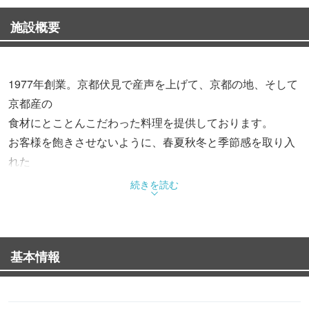
施設概要
1977年創業。京都伏見で産声を上げて、京都の地、そして
京都産の
食材にとことんこだわった料理を提供しております。
お客様を飽きさせないように、春夏秋冬と季節感を取り入
れた
おすすめメニューも揃えております。
続きを読む
京都駅前に近い好立地に、プライベート使いや大小様々な
宴会ができる「お好み焼・鉄板焼のお店」です！！
ゆったりとしたテーブル席、人数に合わせて
基本情報
ご用意できる掘りごたつの個室席も有ります。