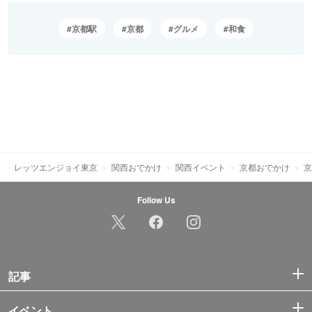
京都駅
京都
グルメ
和食
レッツエンジョイ東京
関西おでかけ
関西イベント
京都おでかけ
京
Follow Us
記事
イベント