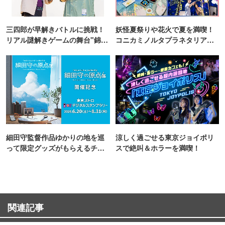
三四郎が早解きバトルに挑戦！
妖怪夏祭りや花火で夏を満喫！
リアル謎解きゲームの舞台"錦糸
コニカミノルタプラネタリア
町PARCO・楽天地"を巡る！
TOKYO
細田守監督作品ゆかりの地を巡
涼しく過ごせる東京ジョイポリ
って限定グッズがもらえるチャ
スで絶叫＆ホラーを満喫！
ンス！
関連記事