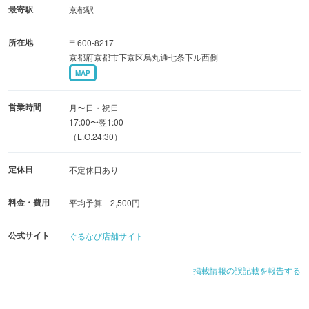
最寄駅
京都駅
所在地
〒600-8217
京都府京都市下京区烏丸通七条下ル西側
MAP
営業時間
月〜日・祝日
17:00〜翌1:00
（L.O.24:30）
定休日
不定休日あり
料金・費用
平均予算 2,500円
公式サイト
ぐるなび店舗サイト
掲載情報の誤記載を報告する