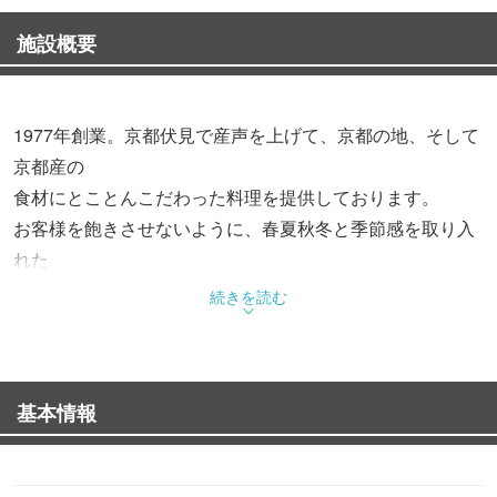
施設概要
1977年創業。京都伏見で産声を上げて、京都の地、そして
京都産の
食材にとことんこだわった料理を提供しております。
お客様を飽きさせないように、春夏秋冬と季節感を取り入
れた
おすすめメニューも揃えております。
続きを読む
京都駅前に近い好立地に、プライベート使いや大小様々な
宴会ができる「お好み焼・鉄板焼のお店」です！！
ゆったりとしたテーブル席、人数に合わせて
基本情報
ご用意できる掘りごたつの個室席も有ります。