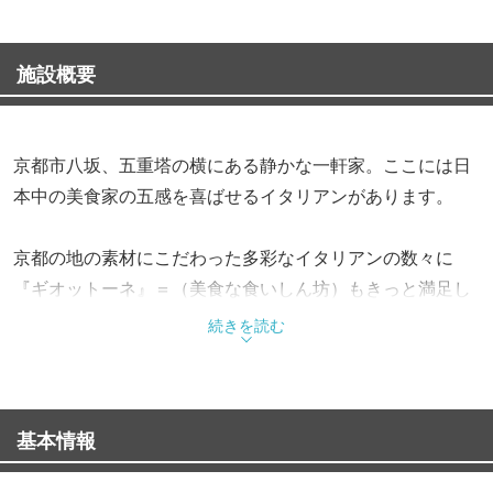
施設概要
京都市八坂、五重塔の横にある静かな一軒家。ここには日
本中の美食家の五感を喜ばせるイタリアンがあります。
京都の地の素材にこだわった多彩なイタリアンの数々に
『ギオットーネ』＝（美食な食いしん坊）もきっと満足し
て頂けることでしょう。
続きを読む
インテリアからカトラリー、グラスに至るまでこだわり、
「美味しい」時間をすごして頂くための居住性を追求いた
基本情報
しました。