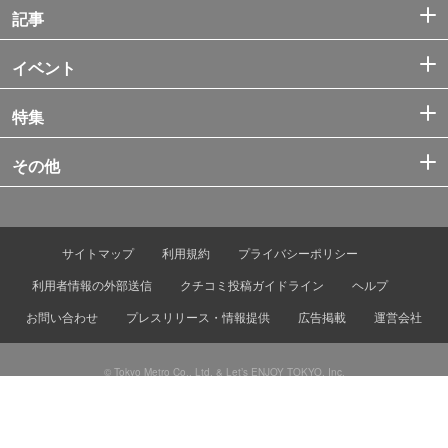
記事
イベント
特集
その他
サイトマップ
利用規約
プライバシーポリシー
利用者情報の外部送信
クチコミ投稿ガイドライン
ヘルプ
お問い合わせ
プレスリリース・情報提供
広告掲載
運営会社
© Tokyo Metro Co., Ltd. & Let’s ENJOY TOKYO, Inc.