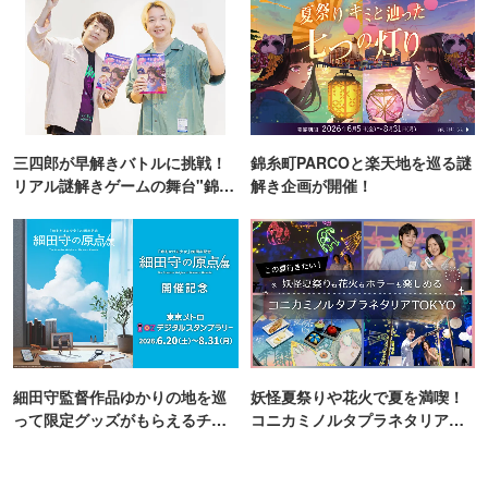
三四郎が早解きバトルに挑戦！
錦糸町PARCOと楽天地を巡る謎
リアル謎解きゲームの舞台"錦糸
解き企画が開催！
町PARCO・楽天地"を巡る！
細田守監督作品ゆかりの地を巡
妖怪夏祭りや花火で夏を満喫！
って限定グッズがもらえるチャ
コニカミノルタプラネタリア
ンス！
TOKYO