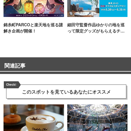
錦糸町PARCOと楽天地を巡る謎
細田守監督作品ゆかりの地を巡
解き企画が開催！
って限定グッズがもらえるチャ
ンス！
関連記事
Check!
このスポットを見ている
あなたにオススメ