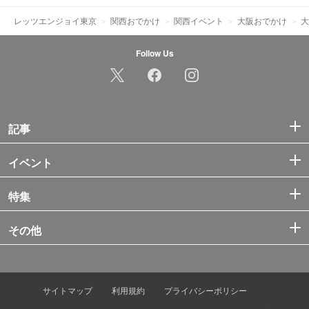
レッツエンジョイ東京
関西おでかけ
関西イベント
大阪おでかけ
大
Follow Us
記事
イベント
特集
その他
サイトマップ
利用規約
プライバシーポリシー