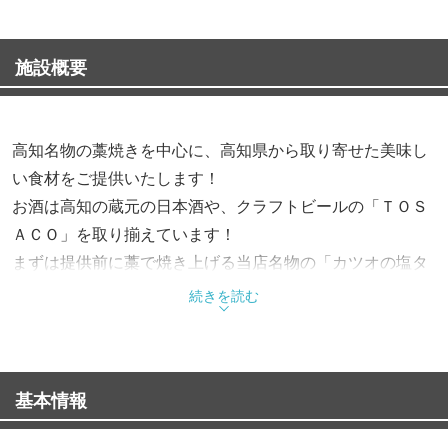
施設概要
高知名物の藁焼きを中心に、高知県から取り寄せた美味し
い食材をご提供いたします！
お酒は高知の蔵元の日本酒や、クラフトビールの「ＴＯＳ
ＡＣＯ」を取り揃えています！
まずは提供前に藁で焼き上げる当店名物の「カツオの塩タ
タキ」をぜひ召し上がって下さい！
続きを読む
基本情報