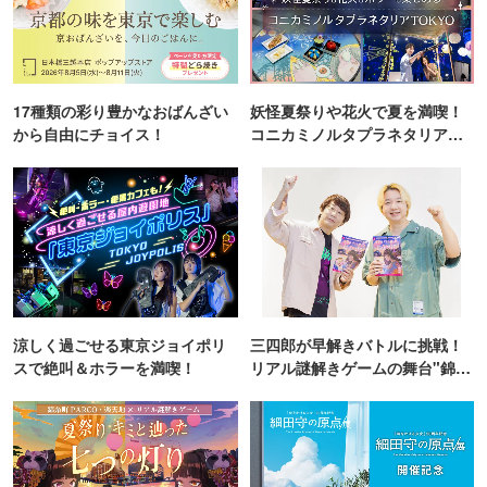
17種類の彩り豊かなおばんざい
妖怪夏祭りや花火で夏を満喫！
から自由にチョイス！
コニカミノルタプラネタリア
TOKYO
涼しく過ごせる東京ジョイポリ
三四郎が早解きバトルに挑戦！
スで絶叫＆ホラーを満喫！
リアル謎解きゲームの舞台"錦糸
町PARCO・楽天地"を巡る！