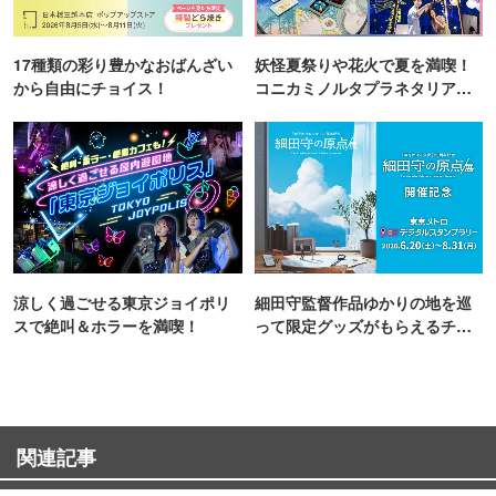
17種類の彩り豊かなおばんざい
妖怪夏祭りや花火で夏を満喫！
から自由にチョイス！
コニカミノルタプラネタリア
TOKYO
涼しく過ごせる東京ジョイポリ
細田守監督作品ゆかりの地を巡
スで絶叫＆ホラーを満喫！
って限定グッズがもらえるチャ
ンス！
関連記事