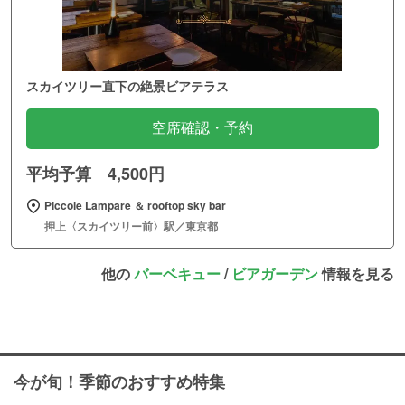
スカイツリー直下の絶景ビアテラス
空席確認・予約
平均予算 4,500円
Piccole Lampare ＆ rooftop sky bar
押上〈スカイツリー前〉駅／東京都
他の
バーベキュー
/
ビアガーデン
情報を見る
今が旬！季節のおすすめ特集