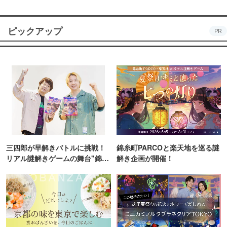
ピックアップ
PR
三四郎が早解きバトルに挑戦！
錦糸町PARCOと楽天地を巡る謎
リアル謎解きゲームの舞台"錦糸
解き企画が開催！
町PARCO・楽天地"を巡る！