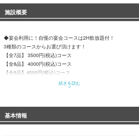
施設概要
◆宴会利用に！自慢の宴会コースは2H飲放題付！
3種類のコースからお選び頂けます！
【全7品】 3500円(税込)コース
【全8品】 4000円(税込)コース
【全9品】4500円(税込)コース
※その他にもご予算・お料理内容等ご希望に応じて対応い
続きを読む
たします！
お気軽にご相談ください♪
基本情報
◆個室＆貸切を設けております！
【完全個室】 ○2階:7~12名様 ○3階:13~18名様
【ワンフロア貸切】○2階:19~28名