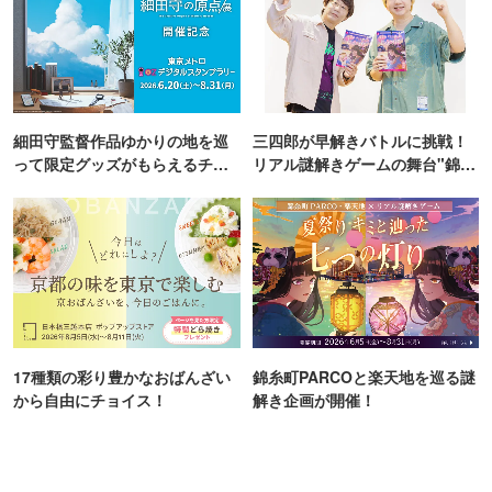
細田守監督作品ゆかりの地を巡
三四郎が早解きバトルに挑戦！
って限定グッズがもらえるチャ
リアル謎解きゲームの舞台"錦糸
ンス！
町PARCO・楽天地"を巡る！
17種類の彩り豊かなおばんざい
錦糸町PARCOと楽天地を巡る謎
から自由にチョイス！
解き企画が開催！