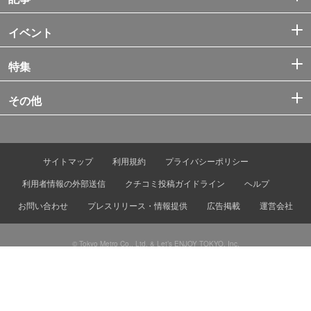
イベント
特集
その他
サイトマップ
利用規約
プライバシーポリシー
利用者情報の外部送信
クチコミ投稿ガイドライン
ヘルプ
お問い合わせ
プレスリリース・情報提供
広告掲載
運営会社
© Tokyo Metro Co., Ltd. & Let’s ENJOY TOKYO, Inc.