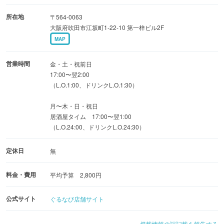
所在地
〒564-0063
大阪府吹田市江坂町1-22-10 第一梓ビル2F
MAP
営業時間
金・土・祝前日
17:00〜翌2:00
（L.O.1:00、ドリンクL.O.1:30）
月〜木・日・祝日
居酒屋タイム 17:00〜翌1:00
（L.O.24:00、ドリンクL.O.24:30）
定休日
無
料金・費用
平均予算 2,800円
公式サイト
ぐるなび店舗サイト
掲載情報の誤記載を報告する