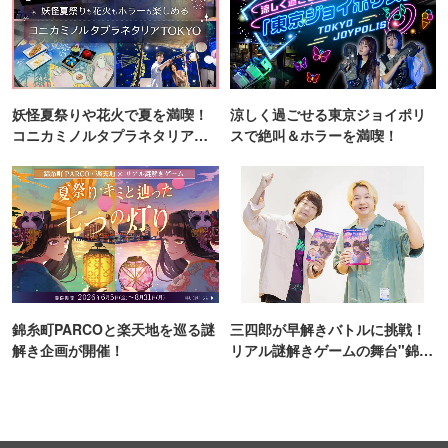
妖怪夏祭りや花火で夏を満喫！
涼しく過ごせる東京ジョイポリ
コニカミノルタプラネタリア
スで絶叫＆ホラーを満喫！
TOKYO
錦糸町PARCOと楽天地を巡る謎
三四郎が早解きバトルに挑戦！
解き企画が開催！
リアル謎解きゲームの舞台"錦糸
町PARCO・楽天地"を巡る！