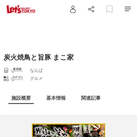
炭火焼鳥と旨豚 まこ家
なんば
グルメ
施設概要
基本情報
関連記事