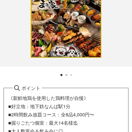
ポイント
《新鮮地鶏を使用した鶏料理が自慢》
■好立地：地下鉄なんば駅1分
■2時間飲み放題コース：全8品4,000円〜
■掘りごたつ個室：最大14名様迄
■大人数宴会＆飲み会に◎