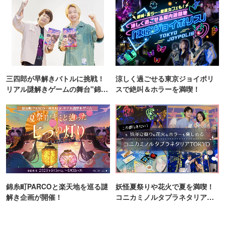
三四郎が早解きバトルに挑戦！
涼しく過ごせる東京ジョイポリ
リアル謎解きゲームの舞台"錦糸
スで絶叫＆ホラーを満喫！
町PARCO・楽天地"を巡る！
錦糸町PARCOと楽天地を巡る謎
妖怪夏祭りや花火で夏を満喫！
解き企画が開催！
コニカミノルタプラネタリア
TOKYO