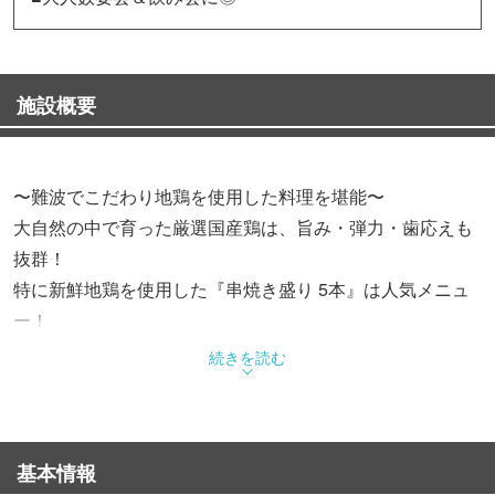
施設概要
〜難波でこだわり地鶏を使用した料理を堪能〜
大自然の中で育った厳選国産鶏は、旨み・弾力・歯応えも
抜群！
特に新鮮地鶏を使用した『串焼き盛り 5本』は人気メニュ
ー！
他にも炭火で丁寧に焼き上げた『焼き鳥』や、
続きを読む
ふわっふわでジューシーな『つくね』等、
絶品鶏料理を豊富にご用意。
難波で鶏料理なら、是非当店をご利用下さい♪
基本情報