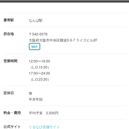
■こだわりの鶏料理自社ブランド地鶏
自社ブランド地鶏「六角大魔王」を、
最高級備長炭で焼き上げる絶品焼き鳥をご堪能ください。
最寄駅
なんば駅
所在地
〒542-0076
■生ビール含む2時間飲み放題
大阪府大阪市中央区難波3-3-7 ライズビル2F
〈コース〉8品4,000円〜
MAP
〈単品〉月〜木1,580円／金土祝前日1,880円
営業時間
12:00〜16:00
■木の温もり溢れる店内
（L.O.15:30）
17:00〜24:00
・掘りごたつ個室：4〜14名様
（L.O.23:30）
・宴会最大14名様迄
‥他、テーブル席・カウンター席を完備。
定休日
無
女子会・飲み会・10名前後の大人数宴会などにおすすめ
年末年始
♪
料金・費用
平均予算 2,500円
公式サイト
ぐるなび店舗サイト