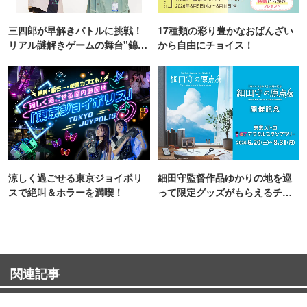
三四郎が早解きバトルに挑戦！
17種類の彩り豊かなおばんざい
リアル謎解きゲームの舞台"錦糸
から自由にチョイス！
町PARCO・楽天地"を巡る！
涼しく過ごせる東京ジョイポリ
細田守監督作品ゆかりの地を巡
スで絶叫＆ホラーを満喫！
って限定グッズがもらえるチャ
ンス！
関連記事