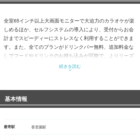
全室65インチ以上大画面モニターで大迫力のカラオケが楽
しめるほか、セルフシステムの導入により、受付からお会
計までスピーディーにストレスなく利用することができま
す。また、全てのプランがドリンクバー無料、追加料金な
しでフードやドリンクのお持ち込みが可能で、よりリーズ
ナブルにカラオケを楽しむことができます。
続きを読む
基本情報
最寄駅
香里園駅