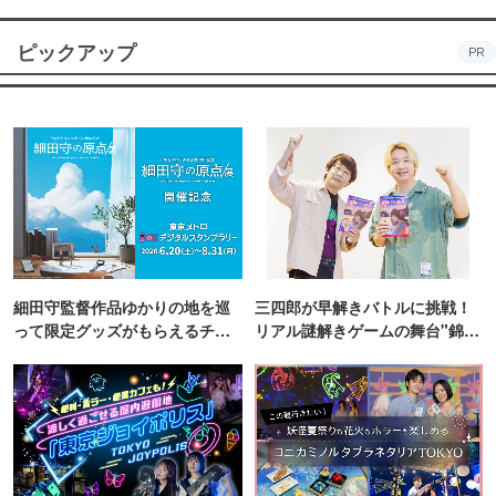
ピックアップ
PR
細田守監督作品ゆかりの地を巡
三四郎が早解きバトルに挑戦！
って限定グッズがもらえるチャ
リアル謎解きゲームの舞台"錦糸
ンス！
町PARCO・楽天地"を巡る！