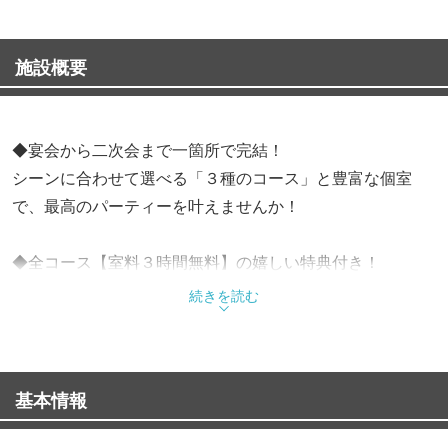
施設概要
◆宴会から二次会まで一箇所で完結！
シーンに合わせて選べる「３種のコース」と豊富な個室
で、最高のパーティーを叶えませんか！
◆全コース【室料３時間無料】の嬉しい特典付き！
手軽に楽しめる「カジュアル」、人気の「スタンダー
続きを読む
ド」、さらに豪華な「デラックス」の３種から、ご予算や
目的に応じて自由に選べます！本格的な料理に加え、お得
な飲み放題プランも追加可能！
基本情報
◆店内は１名様から大人数まで対応の完全個室を完備！