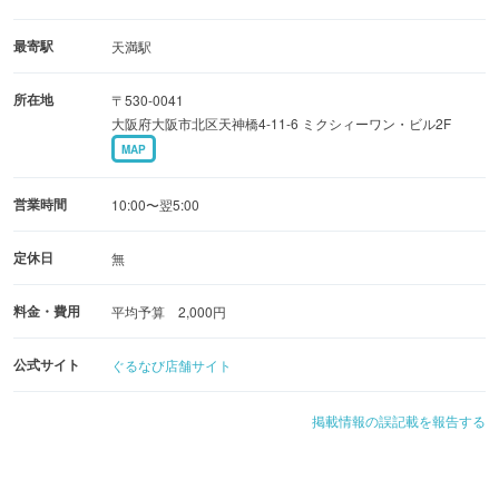
女子会に最適なラグジュアリールームや、お食事に便利な
レストランルームなど、個性豊かなコンセプトルームも充
最寄駅
天満駅
実しています。
所在地
〒530-0041
大阪府大阪市北区天神橋4-11-6 ミクシィーワン・ビル2F
◆歓送迎会や誕生日会はもちろん、会議やテレワーク、レ
MAP
ッスンなど活用法は自由自在！
完全防音のプライベート空間で、自慢の料理とカラオケを
営業時間
10:00〜翌5:00
心ゆくまで満喫◎
定休日
無
料金・費用
平均予算 2,000円
公式サイト
ぐるなび店舗サイト
掲載情報の誤記載を報告する