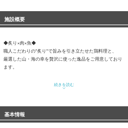
施設概要
◆炙り×肉×魚◆
職人こだわりの"炙り"で旨みを引き立たせた鶏料理と、
厳選した山・海の幸を贅沢に使った逸品をご用意しており
ます。
◆こだわりの個室◆
続きを読む
小人数様の接待から大宴会まで、個室でご対応致します。
掘りごたつや椅子がメインの和モダン個室で、ゆとりの時
間をお過ごしくださいませ。
基本情報
◆飲み放題付き宴会コース◆