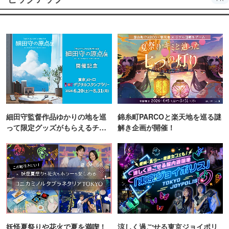
細田守監督作品ゆかりの地を巡
錦糸町PARCOと楽天地を巡る謎
って限定グッズがもらえるチャ
解き企画が開催！
ンス！
妖怪夏祭りや花火で夏を満喫！
涼しく過ごせる東京ジョイポリ