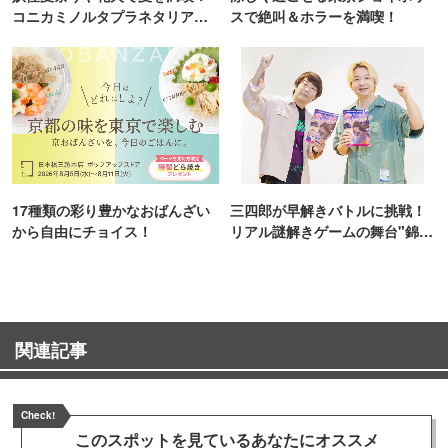
コニカミノルタプラネタリア
スで絶叫＆ホラーを満喫！
TOKYO
17種類の彩り豊かなおばんざい
三四郎が早解きバトルに挑戦！
から自由にチョイス！
リアル謎解きゲームの舞台"錦糸
町PARCO・楽天地"を巡る！
関連記事
Check!
このスポットを見ている
あなたにオススメ