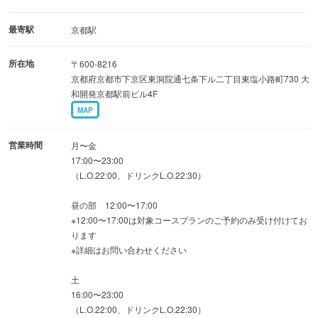
2h飲み放題付きコース各種ご用意ございます。
早い時間（〜17時）・遅い時間（21時〜）はもっとお得
最寄駅
京都駅
に。
所在地
〒600-8216
割引クーポンはクーポンページをご覧ください♪
京都府京都市下京区東洞院通七条下ル二丁目東塩小路町730 大
和開発京都駅前ビル4F
MAP
営業時間
月〜金
17:00〜23:00
（L.O.22:00、ドリンクL.O.22:30）
昼の部 12:00〜17:00
※12:00〜17:00は対象コースプランのご予約のみ受け付けてお
ります
※詳細はお問い合わせください
土
16:00〜23:00
（L.O.22:00、ドリンクL.O.22:30）