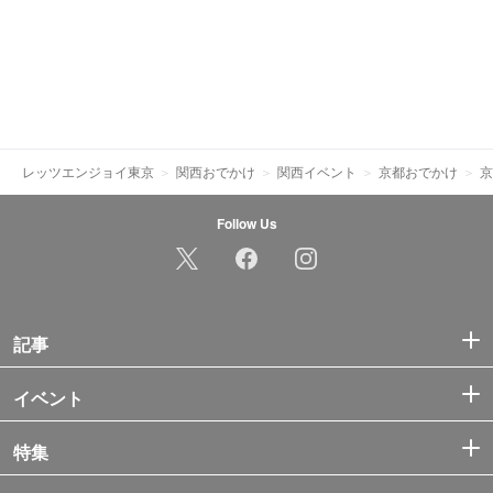
レッツエンジョイ東京
関西おでかけ
関西イベント
京都おでかけ
京
Follow Us
記事
イベント
特集