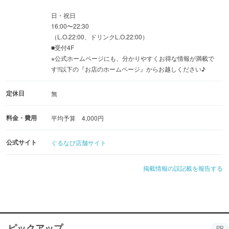
日・祝日
16:00〜22:30
（L.O.22:00、ドリンクL.O.22:00）
■受付4F
※公式ホームページにも、分かりやすくお得な情報が満載で
す!!以下の『お店のホームページ』からお越しください♪
定休日
無
料金・費用
平均予算 4,000円
公式サイト
ぐるなび店舗サイト
掲載情報の誤記載を報告する
ピックアップ
PR