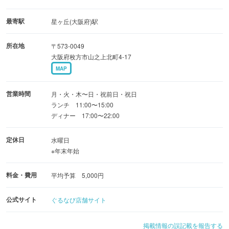
【専門店の美味しさをお手軽に】
・創業当時からの人気メニュー「牛肉の生姜焼き定食 ２，
最寄駅
星ヶ丘(大阪府)駅
２００円」
所在地
〒573-0049
・専門店のビフカツもお楽しみいただけます
大阪府枚方市山之上北町4-17
MAP
大切なゲストとのお食事や職場宴会に相応しい上質な快適
空間を多数ご用意。
営業時間
月・火・木〜日・祝前日・祝日
誕生日、七五三、入学祝い、お顔合わせ、還暦のお祝いな
ランチ 11:00〜15:00
ディナー 17:00〜22:00
どにも最適です。
極上の牛肉料理と共に至福のひとときをぜひ。
定休日
水曜日
※年末年始
料金・費用
平均予算 5,000円
公式サイト
ぐるなび店舗サイト
掲載情報の誤記載を報告する