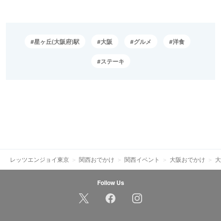
星ヶ丘(大阪府)駅
大阪
グルメ
洋食
ステーキ
レッツエンジョイ東京
関西おでかけ
関西イベント
大阪おでかけ
大
Follow Us