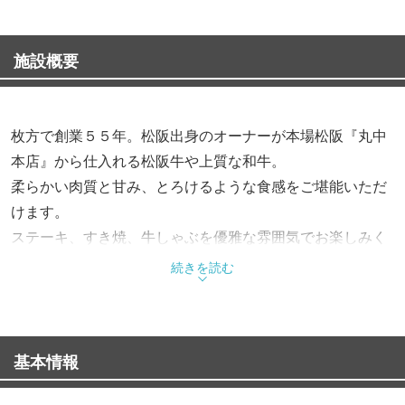
施設概要
枚方で創業５５年。松阪出身のオーナーが本場松阪『丸中
本店』から仕入れる松阪牛や上質な和牛。
柔らかい肉質と甘み、とろけるような食感をご堪能いただ
けます。
ステーキ、すき焼、牛しゃぶを優雅な雰囲気でお楽しみく
ださい。
続きを読む
【松阪牛のお料理】
・おもてなしに最適『名産松阪肉 松阪ステーキ』
基本情報
・コクのある自家製割り下で仕立てる『松阪肉すき焼』