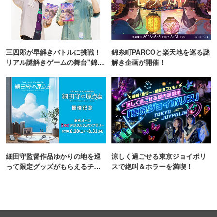
三四郎が早解きバトルに挑戦！
錦糸町PARCOと楽天地を巡る謎
リアル謎解きゲームの舞台"錦糸
解き企画が開催！
町PARCO・楽天地"を巡る！
細田守監督作品ゆかりの地を巡
涼しく過ごせる東京ジョイポリ
って限定グッズがもらえるチャ
スで絶叫＆ホラーを満喫！
ンス！