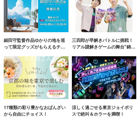
細田守監督作品ゆかりの地を巡
三四郎が早解きバトルに挑戦！
って限定グッズがもらえるチャ
リアル謎解きゲームの舞台"錦糸
ンス！
町PARCO・楽天地"を巡る！
17種類の彩り豊かなおばんざい
涼しく過ごせる東京ジョイポリ
から自由にチョイス！
スで絶叫＆ホラーを満喫！