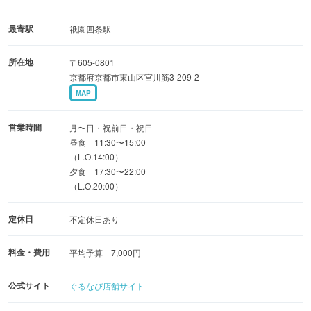
ゆったりと坪庭を眺めることができる掘りごたつ・完全個
最寄駅
祇園四条駅
室。
所在地
〒605-0801
お座敷は少人数のご利用から、宴席にも対応可。
京都府京都市東山区宮川筋3-209-2
芸妓さん・舞妓さんの手配も承ります。詳しくはお問い合
MAP
わせください。
営業時間
月〜日・祝前日・祝日
昼食 11:30〜15:00
（L.O.14:00）
夕食 17:30〜22:00
（L.O.20:00）
定休日
不定休日あり
料金・費用
平均予算 7,000円
公式サイト
ぐるなび店舗サイト