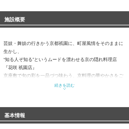
施設概要
芸妓・舞妓の行きかう京都祇園に、町屋風情をそのままに
生かし、
“知る人ぞ知る”というムードを漂わせる京の隠れ料理店
『花咲 祇園店』
京座敷で旬の彩を一品づつ味わう、京料理の華やかさをご
堪能ください。
続きを読む
京都の食材・素材を生かす手作りの味にこだわり、上質感
を保ちながらも、
基本情報
より多くのお客様にお楽しみいただけるよう、手頃な価格
からご用意しております。