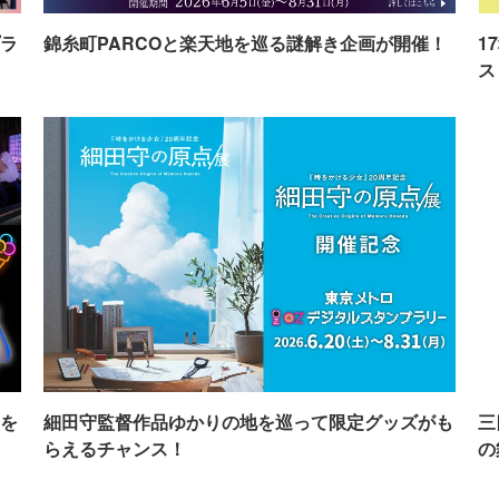
ラ
錦糸町PARCOと楽天地を巡る謎解き企画が開催！
1
ス
を
細田守監督作品ゆかりの地を巡って限定グッズがも
三
らえるチャンス！
の