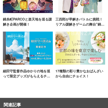
錦糸町PARCOと楽天地を巡る謎
三四郎が早解きバトルに挑戦！
解き企画が開催！
リアル謎解きゲームの舞台"錦糸
町PARCO・楽天地"を巡る！
細田守監督作品ゆかりの地を巡
17種類の彩り豊かなおばんざい
って限定グッズがもらえるチャ
から自由にチョイス！
ンス！
関連記事