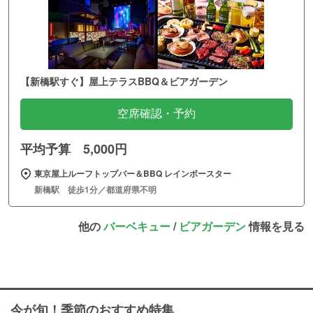
【新橋駅すぐ】屋上テラスBBQ＆ビアガーデン
空席確認・予約
平均予算 5,000円
東京屋上ルーフトップバー＆BBQ レインボースター
新橋駅 徒歩1分／都道府県不明
他の
バーベキュー
/
ビアガーデン
情報を見る
今が旬！季節のおすすめ特集