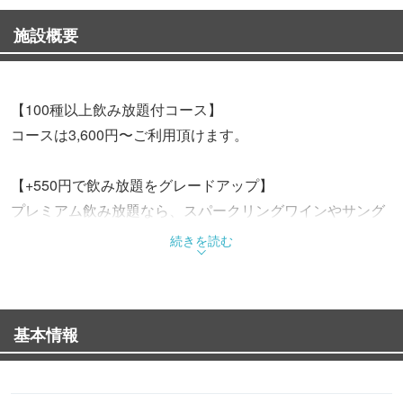
施設概要
【100種以上飲み放題付コース】
コースは3,600円〜ご利用頂けます。
【+550円で飲み放題をグレードアップ】
プレミアム飲み放題なら、スパークリングワインやサング
リアまで飲み放題！
続きを読む
【個室2人様〜12人様OK】
デートやビジネス宴会にもピッタリな大小各種個室ござい
基本情報
ます。
フロア貸切は最大100人様実績有り◯
団体10人様~30人様のご利用多数◎