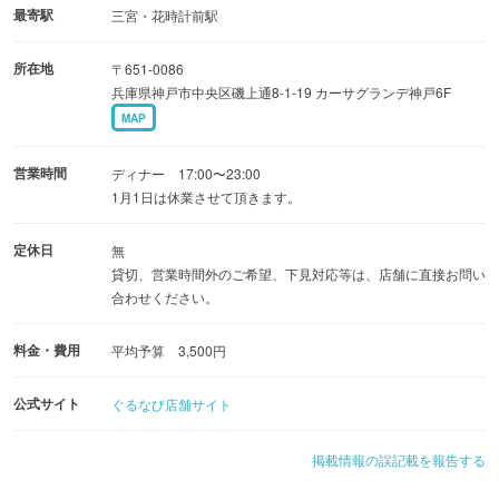
結婚式2次会、貸切、営業時間外もまずはお問い合わせく
最寄駅
三宮・花時計前駅
ださい→→078-231-3737
所在地
〒651-0086
兵庫県神戸市中央区磯上通8-1-19 カーサグランデ神戸6F
※インボイス制度対応しております。
MAP
※仕入れ価格により、メニュー価格が変更になる場合がご
ざいます。
営業時間
ディナー 17:00〜23:00
1月1日は休業させて頂きます。
定休日
無
貸切、営業時間外のご希望、下見対応等は、店舗に直接お問い
合わせください。
料金・費用
平均予算 3,500円
公式サイト
ぐるなび店舗サイト
掲載情報の誤記載を報告する