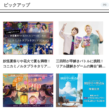
ピックアップ
PR
妖怪夏祭りや花火で夏を満喫！
三四郎が早解きバトルに挑戦！
コニカミノルタプラネタリア
リアル謎解きゲームの舞台"錦糸
TOKYO
町PARCO・楽天地"を巡る！