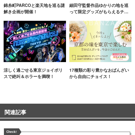
錦糸町PARCOと楽天地を巡る謎
細田守監督作品ゆかりの地を巡
解き企画が開催！
って限定グッズがもらえるチャ
ンス！
涼しく過ごせる東京ジョイポリ
17種類の彩り豊かなおばんざい
スで絶叫＆ホラーを満喫！
から自由にチョイス！
関連記事
Check!