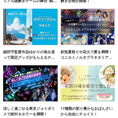
リアル謎解きゲームの舞台"錦糸
解き企画が開催！
町PARCO・楽天地"を巡る！
細田守監督作品ゆかりの地を巡
妖怪夏祭りや花火で夏を満喫！
って限定グッズがもらえるチャ
コニカミノルタプラネタリア
ンス！
TOKYO
涼しく過ごせる東京ジョイポリ
17種類の彩り豊かなおばんざい
スで絶叫＆ホラーを満喫！
から自由にチョイス！