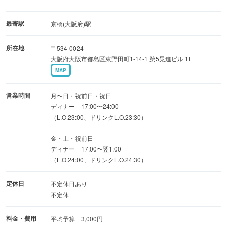
また大ぶりで食べ応え抜群の手羽先は24年間守られている
秘伝の継ぎ足し甘辛タレにくぐらせ、
最寄駅
京橋(大阪府)駅
所在地
〒534-0024
数種のスパイスを振りかけた深みのある美味しさがたまら
大阪府大阪市都島区東野田町1-14-1 第5晃進ビル 1F
ない自慢の逸品。
MAP
営業時間
月〜日・祝前日・祝日
ディナー 17:00〜24:00
（L.O.23:00、ドリンクL.O.23:30）
金・土・祝前日
ディナー 17:00〜翌1:00
（L.O.24:00、ドリンクL.O.24:30）
定休日
不定休日あり
不定休
料金・費用
平均予算 3,000円