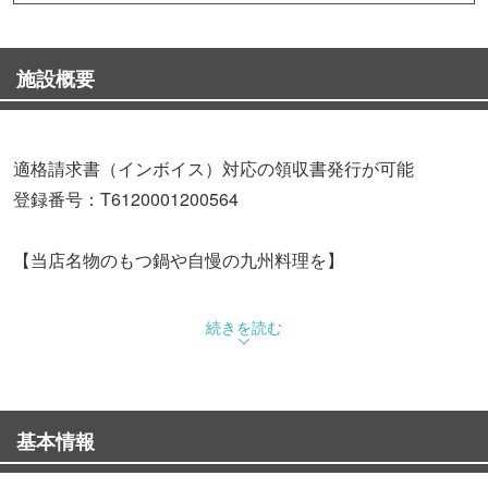
施設概要
適格請求書（インボイス）対応の領収書発行が可能
登録番号：T6120001200564
【当店名物のもつ鍋や自慢の九州料理を】
当店名物のもつ鍋は最高級黒毛和牛の小腸のみを使用して
続きを読む
おります。
もつを軽く炙って余分な脂を落とし、香ばしさを出すこと
基本情報
で濃厚で贅沢な味わいをご堪能いただけます。