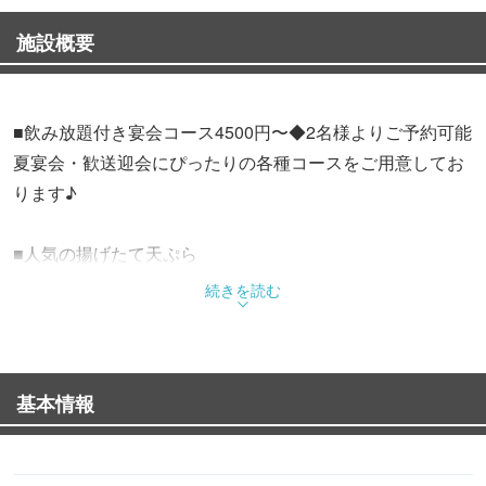
施設概要
■飲み放題付き宴会コース4500円〜◆2名様よりご予約可能
夏宴会・歓送迎会にぴったりの各種コースをご用意してお
ります♪
■人気の揚げたて天ぷら
海老・穴子・キス・イカ・ししゃも・しいたけ・ちくわ・
続きを読む
うずら・ゲソ・ナス・玉ねぎ・かぼちゃ・れんこん・紅し
ょうが・もちチーズなど
基本情報
※paypay利用OK