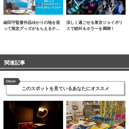
細田守監督作品ゆかりの地を巡
涼しく過ごせる東京ジョイポリ
って限定グッズがもらえるチャ
スで絶叫＆ホラーを満喫！
ンス！
関連記事
Check!
このスポットを見ている
あなたにオススメ