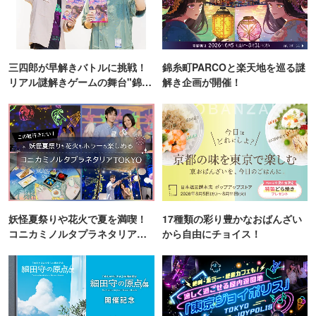
三四郎が早解きバトルに挑戦！
錦糸町PARCOと楽天地を巡る謎
リアル謎解きゲームの舞台"錦糸
解き企画が開催！
町PARCO・楽天地"を巡る！
妖怪夏祭りや花火で夏を満喫！
17種類の彩り豊かなおばんざい
コニカミノルタプラネタリア
から自由にチョイス！
TOKYO