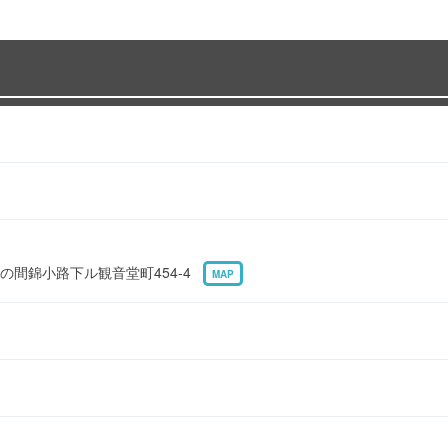
の間錦小路下ル観音堂町454-4
MAP