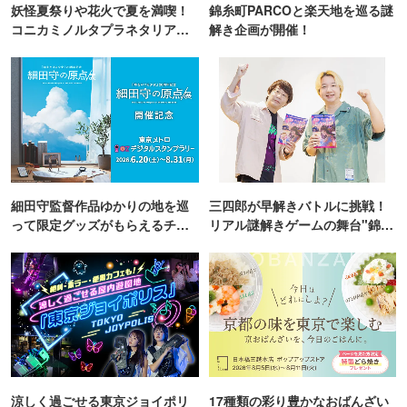
妖怪夏祭りや花火で夏を満喫！
錦糸町PARCOと楽天地を巡る謎
コニカミノルタプラネタリア
解き企画が開催！
TOKYO
細田守監督作品ゆかりの地を巡
三四郎が早解きバトルに挑戦！
って限定グッズがもらえるチャ
リアル謎解きゲームの舞台"錦糸
ンス！
町PARCO・楽天地"を巡る！
涼しく過ごせる東京ジョイポリ
17種類の彩り豊かなおばんざい