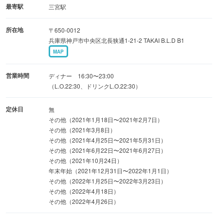
■三宮駅に近く便利
最寄駅
三宮駅
JR、阪急阪神、地下鉄 神戸三宮駅北 生田新道沿いす
所在地
〒650-0012
ぐ。
兵庫県神戸市中央区北長狭通1-21-2 TAKAI B.L.D B1
MAP
営業時間
ディナー 16:30〜23:00
（L.O.22:30、ドリンクL.O.22:30）
定休日
無
その他（2021年1月18日〜2021年2月7日）
その他（2021年3月8日）
その他（2021年4月25日〜2021年5月31日）
その他（2021年6月22日〜2021年6月27日）
その他（2021年10月24日）
年末年始（2021年12月31日〜2022年1月1日）
その他（2022年1月25日〜2022年3月23日）
その他（2022年4月18日）
その他（2022年4月26日）