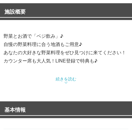
施設概要
野菜とお酒で「ベジ飲み」♪
自慢の野菜料理に合う地酒もご用意♪
あなたの大好きな野菜料理をぜひ見つけに来てください！
カウンター席も大人気！LINE登録で特典も♪
幹事様必見！飲み放題500円OFFクーポン配信中！！
続きを読む
2名様半個室完備/10名様/17名様半個室あり
人数お気軽にご相談くださいませ。
基本情報
☆…☆…☆…☆…☆…☆…☆…☆