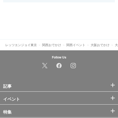
レッツエンジョイ東京
関西おでかけ
関西イベント
大阪おでかけ
大
Follow Us
記事
イベント
特集