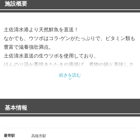
施設概要
土佐清水港より天然鮮魚を直送！
なかでも、ウツボはコラ-ゲンがたっぷりで、ビタミン類も
豊富で滋養強壮満点。
土佐清水直送の生ウツボを使用しており、
ほんのり温か藁焼きたたきや唐揚げ、煮物や鍋と美味しさ
いろいろ
続きを読む
からだに良くて、美容にもおすすめのウツボを是
≪1階≫カウンター席のみ
≪2階≫個室座敷（当目の間ご予約は4名より8名様まで）
基本情報
1日1組限定(コース料理のみ3800円より)
時間および他のお客様を気にせずご利用できます
忘年会も承っております！
最寄駅
高槻市駅