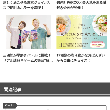
涼しく過ごせる東京ジョイポリ
錦糸町PARCOと楽天地を巡る謎
スで絶叫＆ホラーを満喫！
解き企画が開催！
三四郎が早解きバトルに挑戦！
17種類の彩り豊かなおばんざい
リアル謎解きゲームの舞台"錦糸
から自由にチョイス！
町PARCO・楽天地"を巡る！
関連記事
Check!