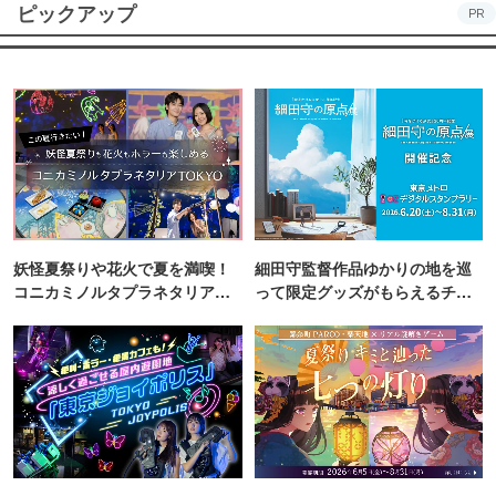
ピックアップ
PR
妖怪夏祭りや花火で夏を満喫！
細田守監督作品ゆかりの地を巡
コニカミノルタプラネタリア
って限定グッズがもらえるチャ
TOKYO
ンス！