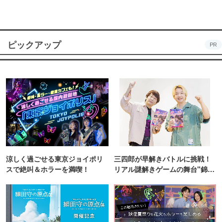
ピックアップ
PR
涼しく過ごせる東京ジョイポリ
三四郎が早解きバトルに挑戦！
スで絶叫＆ホラーを満喫！
リアル謎解きゲームの舞台"錦糸
町PARCO・楽天地"を巡る！