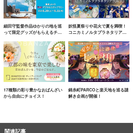
細田守監督作品ゆかりの地を巡
妖怪夏祭りや花火で夏を満喫！
って限定グッズがもらえるチャ
コニカミノルタプラネタリア
ンス！
TOKYO
17種類の彩り豊かなおばんざい
錦糸町PARCOと楽天地を巡る謎
から自由にチョイス！
解き企画が開催！
関連記事