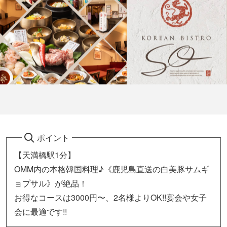
ポイント
【天満橋駅1分】
OMM内の本格韓国料理♪《鹿児島直送の白美豚サムギ
ョプサル》が絶品！
お得なコースは3000円〜、2名様よりOK!!宴会や女子
会に最適です!!