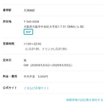
鶏湯もおすすめ！
最寄駅
天満橋駅
【宴会コース】
所在地
〒540-0008
2名様からOKのお得なコースは3000円〜ご用意。少人数の
大阪府大阪市中央区大手前1-7-31 OMMビル B2
飲み会から大規模なご宴会まで幅広く対応可能です。
MAP
こだわりの本場の味を、落ち着いた空間で。皆様のご来店
をお待ちしております。
営業時間
11:00〜22:00
（L.O.21:00、ドリンクL.O.21:30）
定休日
無
GW（2026年5月4日〜2026年5月6日）
料金・費用
平均予算 3,000円
公式サイト
ぐるなび店舗サイト
掲載情報の誤記載を報告する