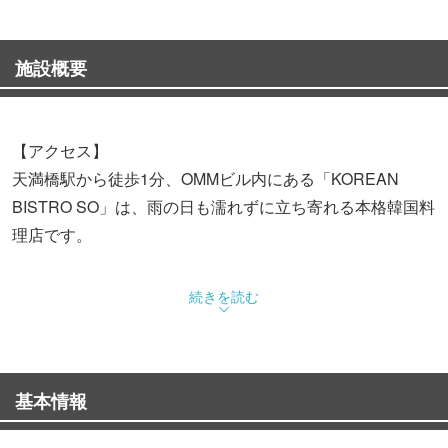
施設概要
【アクセス】
天満橋駅から徒歩1分、OMMビル内にある「KOREAN
BISTRO SO」は、雨の日も濡れずに立ち寄れる本格韓国料
理店です。
【こだわり】
続きを読む
自慢は鹿児島県「南州農場」直送のブランド豚『白美豚』
オレイン酸やビタミンEが豊富で、しつこくない脂身とき
め細かくジューシーな肉質が特徴です。
基本情報
厚切りサムギョプサルやポッサムでその旨味をご堪能くだ
さい。また、7種の薬味を使用した身体に優しい伝統の参