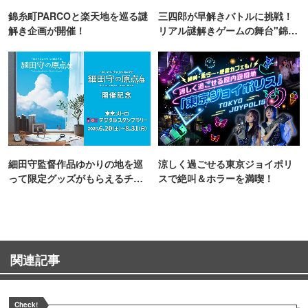
錦糸町PARCOと楽天地を巡る謎
三四郎が早解きバトルに挑戦！
解き企画が開催！
リアル謎解きゲームの舞台"錦糸
町PARCO・楽天地"を巡る！
細田守監督作品ゆかりの地を巡
涼しく過ごせる東京ジョイポリ
って限定グッズがもらえるチャ
スで絶叫＆ホラーを満喫！
ンス！
関連記事
Check!