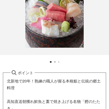
ポイント
北新地で20年！熟練の職人が握る本格鮨と伝統の郷土
料理
高知直送朝獲れ鮮魚と藁で焼き上げる名物「鰹のたた
き」