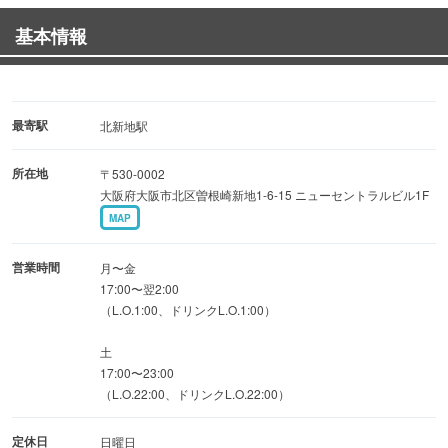
基本情報
◆経験がものを言う！
本鮪赤身、天然鯛、天然平目、活〆平あじ…
最寄駅
北新地駅
高知沖の朝獲れ産地直送魚介など職人のにぎり鮨は150円
所在地
〒530-0002
（税込）〜
大阪府大阪市北区曽根崎新地1-6-15 ニューセントラルビル1F
MAP
「おまかせ5貫盛り」は2,800円（税込）
営業時間
月〜金
17:00〜翌2:00
（L.O.1:00、ドリンクL.O.1:00）
◆土佐山海の珍味はこじゃんと旨い
土
17:00〜23:00
（L.O.22:00、ドリンクL.O.22:00）
立ち上がる炎で香り豊かに◎藁で焼き上げる「鰹のたた
き」2,400円（税込）
定休日
日曜日