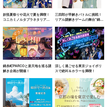
妖怪夏祭りや花火で夏を満喫！
三四郎が早解きバトルに挑戦！
コニカミノルタプラネタリア
リアル謎解きゲームの舞台"錦糸
TOKYO
町PARCO・楽天地"を巡る！
錦糸町PARCOと楽天地を巡る謎
涼しく過ごせる東京ジョイポリ
解き企画が開催！
スで絶叫＆ホラーを満喫！