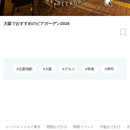
大阪でおすすめのビアガーデン2026
北新地駅
大阪
グルメ
和食
寿司
レッツエンジョイ東京
関西おでかけ
関西イベント
大阪おでかけ
大