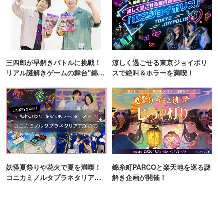
三四郎が早解きバトルに挑戦！
涼しく過ごせる東京ジョイポリ
リアル謎解きゲームの舞台"錦糸
スで絶叫＆ホラーを満喫！
町PARCO・楽天地"を巡る！
妖怪夏祭りや花火で夏を満喫！
錦糸町PARCOと楽天地を巡る謎
コニカミノルタプラネタリア
解き企画が開催！
TOKYO