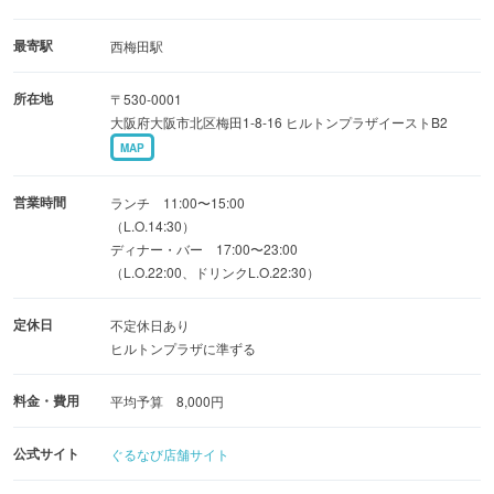
コースご希望のお客様は、当店ホームページ
「urakouji.com」よりご予約ください。
最寄駅
西梅田駅
所在地
〒530-0001
大阪府大阪市北区梅田1-8-16 ヒルトンプラザイーストB2
MAP
営業時間
ランチ 11:00〜15:00
（L.O.14:30）
ディナー・バー 17:00〜23:00
（L.O.22:00、ドリンクL.O.22:30）
定休日
不定休日あり
ヒルトンプラザに準ずる
料金・費用
平均予算 8,000円
公式サイト
ぐるなび店舗サイト