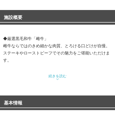
施設概要
◆厳選黒毛和牛「雌牛」
雌牛ならではのきめ細かな肉質、とろける口どけが自慢。
ステーキやローストビーフでその魅力をご堪能いただけま
す。
◆コース・記念日・接待・会食に
続きを読む
飲み放題付コースやランチ限定コースをご用意。
手描きデザートプレートや完全個室も人気です。
基本情報
※ご予約について
当サイトでは席のみ予約を承っております。