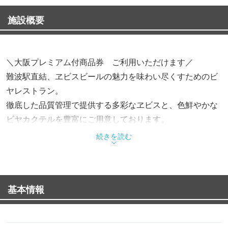
施設概要
＼大阪プレミアム付商品券 ご利用いただけます／
難波駅直結、ヱビスビールの魅力を味わい尽くすためのビ
ヤレストラン。
徹底した品質管理で提供する多彩なヱビスと、色鮮やかな
ビヤカクテルを豊富にご用意しております。
ビールとのマリアージュを追求したこだわりのグリル料理
続きを読む
を中心に、肉や魚、大阪をテーマにした当店限定のメニュ
ーなど豊富な逸品をお楽しみください。
居心地の良さを追求した広々とした店内には、お一人様で
基本情報
も気軽に立ち寄れる円形カウンターや窓際のテーブル席に
加え、ゆったり寛げるソファ席やBOX席、大人数でも周り
を気にせず過ごせる個室もございます。ベビーカーでのご