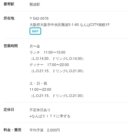
入店もスムーズ。
最寄駅
難波駅
ヱビスも飲める『飲み放題付きコース』は90分と120分と
所在地
〒542-0076
選べる。二次会や女子会にも◎
大阪府大阪市中央区難波5-1-60 なんばCITY南館1F
お昼にはランチや優雅な昼飲みも楽しめます。
MAP
営業時間
月〜金
ランチ 11:00〜15:00
（L.O.14:30、ドリンクL.O.14:30）
ディナー 17:00〜22:00
（L.O.21:15、ドリンクL.O.21:30）
土・日・祝
11:00〜22:00
（L.O.21:15、ドリンクL.O.21:30）
定休日
不定休日あり
※なんばＣＩＴＹに準ずる
料金・費用
平均予算 2,500円