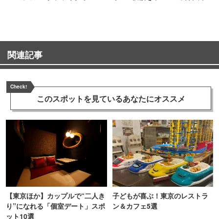
TOKYO
町PARCO・楽天地"を巡る！
関連記事
Check!
このスポットを見ている
あなたにオススメ
【東京ほか】カップルで“二人き
子どもが喜ぶ！東京のレストラ
り”になれる「個室デート」スポ
ン＆カフェ5選
ット10選