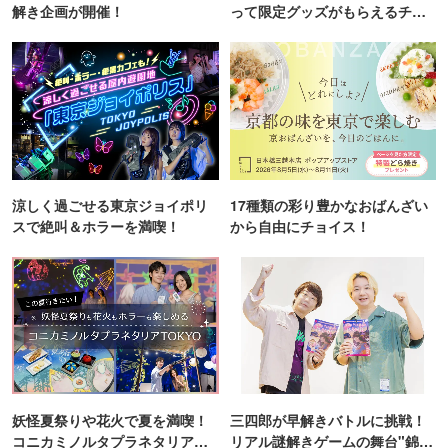
解き企画が開催！
って限定グッズがもらえるチャ
ンス！
涼しく過ごせる東京ジョイポリ
17種類の彩り豊かなおばんざい
スで絶叫＆ホラーを満喫！
から自由にチョイス！
妖怪夏祭りや花火で夏を満喫！
三四郎が早解きバトルに挑戦！
コニカミノルタプラネタリア
リアル謎解きゲームの舞台"錦糸