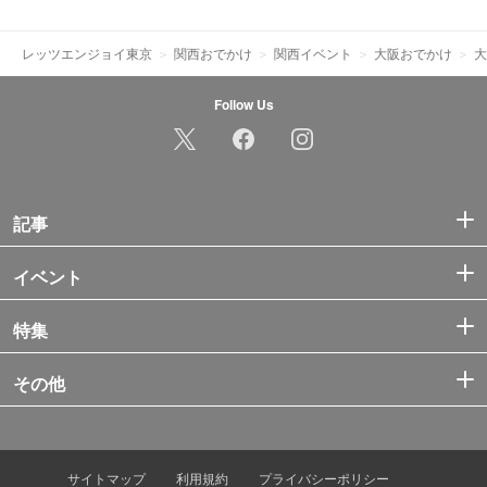
レッツエンジョイ東京
関西おでかけ
関西イベント
大阪おでかけ
大
Follow Us
記事
イベント
特集
その他
サイトマップ
利用規約
プライバシーポリシー