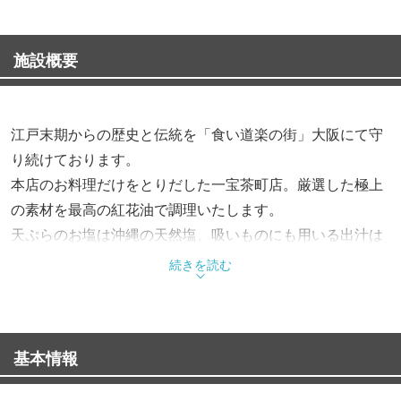
施設概要
江戸末期からの歴史と伝統を「食い道楽の街」大阪にて守
り続けております。
本店のお料理だけをとりだした一宝茶町店。厳選した極上
の素材を最高の紅花油で調理いたします。
天ぷらのお塩は沖縄の天然塩、吸いものにも用いる出汁は
那須山系の天然水を使用しております。
続きを読む
もちろん素材以上に技術に関するこだわりを大切にしてお
ります。
熟練した職人による「極上の天ぷら」を是非おたのしみ下
基本情報
さいませ。