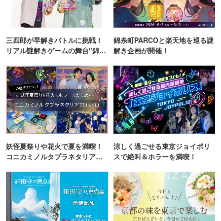
三四郎が早解きバトルに挑戦！
錦糸町PARCOと楽天地を巡る謎
リアル謎解きゲームの舞台"錦糸
解き企画が開催！
町PARCO・楽天地"を巡る！
妖怪夏祭りや花火で夏を満喫！
涼しく過ごせる東京ジョイポリ
コニカミノルタプラネタリア
スで絶叫＆ホラーを満喫！
TOKYO