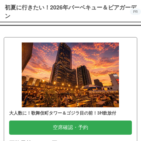
初夏に行きたい！2026年バーベキュー＆ビアガーデ
PR
ン
大人数に！歌舞伎町タワー＆ゴジラ目の前！3H飲放付
空席確認・予約