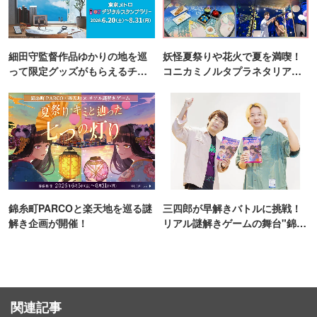
細田守監督作品ゆかりの地を巡
妖怪夏祭りや花火で夏を満喫！
って限定グッズがもらえるチャ
コニカミノルタプラネタリア
ンス！
TOKYO
錦糸町PARCOと楽天地を巡る謎
三四郎が早解きバトルに挑戦！
解き企画が開催！
リアル謎解きゲームの舞台"錦糸
町PARCO・楽天地"を巡る！
関連記事