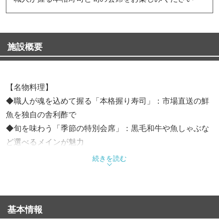
施設概要
【名物料理】
◆職人が魂を込めて握る「本格握り寿司」：市場直送の鮮
魚を独自の舎利酢で
◆旬を味わう「季節の特別会席」：黒毛和牛や魚しゃぶな
ど選べるメインが魅力
◆自家製豆腐：店内で仕上げるとろける甘みの濃厚豆腐
続きを読む
【店内】
◆多彩な完全個室：少人数の会食から最大24名様までの大
基本情報
型宴会まで幅広く対応