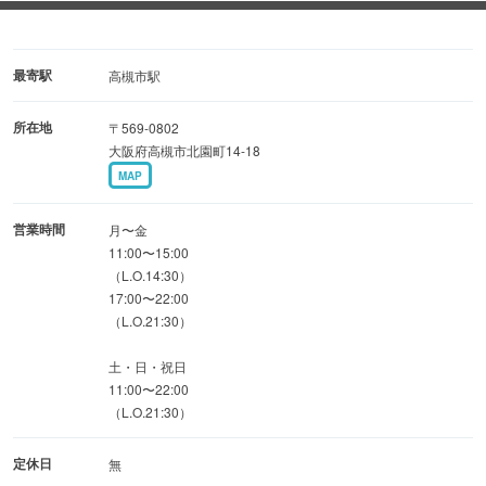
◆和の寛ぎ空間：都会の喧騒を忘れる落ち着いた内装、会
食のみならず居酒屋利用にも◎
◆好アクセス：駅近の好立地で会社帰りや遠方のお集まり
最寄駅
高槻市駅
にも便利
所在地
〒569-0802
大阪府高槻市北園町14-18
【ご宴会】
MAP
◆充実の飲み放題付プラン：接待や歓迎会送別会、法要や
記念日にも最適な構成
営業時間
月〜金
◆演出サポート：マイク・プロジェクター完備、主役を立
11:00〜15:00
（L.O.14:30）
てる宴会を応援
17:00〜22:00
◆真心の接遇：和装スタッフによるサービスで大切な日を
（L.O.21:30）
優雅に演出
土・日・祝日
11:00〜22:00
（L.O.21:30）
定休日
無