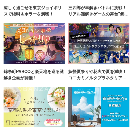
涼しく過ごせる東京ジョイポリ
三四郎が早解きバトルに挑戦！
スで絶叫＆ホラーを満喫！
リアル謎解きゲームの舞台"錦糸
町PARCO・楽天地"を巡る！
錦糸町PARCOと楽天地を巡る謎
妖怪夏祭りや花火で夏を満喫！
解き企画が開催！
コニカミノルタプラネタリア
TOKYO