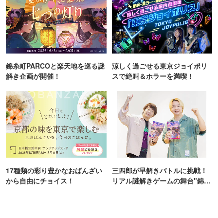
錦糸町PARCOと楽天地を巡る謎
涼しく過ごせる東京ジョイポリ
解き企画が開催！
スで絶叫＆ホラーを満喫！
17種類の彩り豊かなおばんざい
三四郎が早解きバトルに挑戦！
から自由にチョイス！
リアル謎解きゲームの舞台"錦糸
町PARCO・楽天地"を巡る！