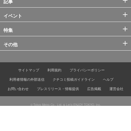
記事
イベント
特集
その他
サイトマップ
利用規約
プライバシーポリシー
利用者情報の外部送信
クチコミ投稿ガイドライン
ヘルプ
お問い合わせ
プレスリリース・情報提供
広告掲載
運営会社
© Tokyo Metro Co., Ltd. & Let’s ENJOY TOKYO, Inc.