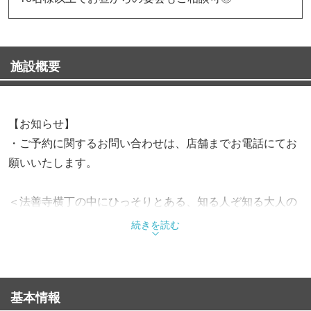
施設概要
【お知らせ】
・ご予約に関するお問い合わせは、店舗までお電話にてお
願いいたします。
＜法善寺横丁の中にひっそりとある、知る人ぞ知る大人の
隠れ家＞
続きを読む
◆幹事様必見♪飲み会・各種宴会に！
・5,000円ぽっきりコース／120分飲み放題付
基本情報
・4,000円ぽっきりコース／120分飲み放題付