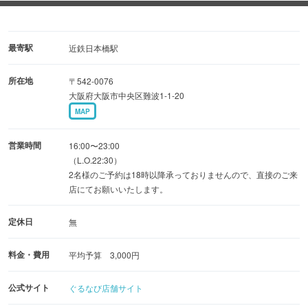
・日〜木曜限定！！120分食べ飲み放題プラン♪
◆個室あり・貸切ご相談可
最寄駅
近鉄日本橋駅
最大約33名様まで対応可の掘りごたつ席(応相談)
所在地
〒542-0076
完全個室にはカラオケも♪コース予約で使用料無料！
大阪府大阪市中央区難波1-1-20
８名様と１2名様までの２部屋をご用意しております◎
MAP
営業時間
16:00〜23:00
（L.O.22:30）
2名様のご予約は18時以降承っておりませんので、直接のご来
店にてお願いいたします。
定休日
無
料金・費用
平均予算 3,000円
公式サイト
ぐるなび店舗サイト