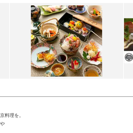
京料理を。
や