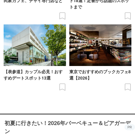
民家カフェ、チャイ専門店など
ト18選！定番から話題のスポッ
トまで
【表参道】カップル必見！おす
東京でおすすめのブックカフェ8
すめデートスポット13選
選【2026】
初夏に行きたい！2026年バーベキュー＆ビアガーデ
PR
ン