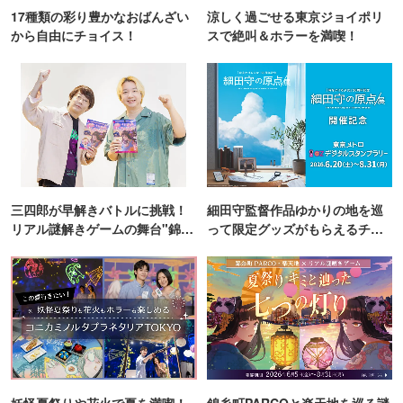
17種類の彩り豊かなおばんざい
涼しく過ごせる東京ジョイポリ
から自由にチョイス！
スで絶叫＆ホラーを満喫！
三四郎が早解きバトルに挑戦！
細田守監督作品ゆかりの地を巡
リアル謎解きゲームの舞台"錦糸
って限定グッズがもらえるチャ
町PARCO・楽天地"を巡る！
ンス！
妖怪夏祭りや花火で夏を満喫！
錦糸町PARCOと楽天地を巡る謎