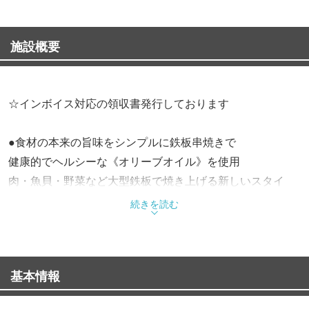
施設概要
☆インボイス対応の領収書発行しております
●食材の本来の旨味をシンプルに鉄板串焼きで
健康的でヘルシーな《オリーブオイル》を使用
肉・魚貝・野菜など大型鉄板で焼き上げる新しいスタイ
ル！
続きを読む
串焼き以外にも熱々鉄板料理や咲蔵名物バリーズシリーズ
も♪
基本情報
●各種宴会にぴったりの飲み放題付コース！5,300円〜
当店自慢の逸品をたっぷりと楽しめる[龍馬コース]は