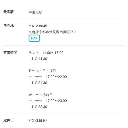
スタンダード飲み放題付きで5,800円◎
+200円でプレミアム飲み放題に変更可能です♪
最寄駅
中書島駅
所在地
〒612-8045
●酒処ならではのこだわり
京都府京都市伏見区南浜町259
伏見の地酒を存分にお楽しみください！
MAP
○ご家族・お子様連れも安心◎バリアフリーな広々店内
営業時間
ランチ 11:00〜15:00
完全禁煙◎車椅子でも入店可能な広々とした空間
（L.O.14:30）
2Fフロア貸切◎30名様〜60名様OK
月〜木・日・祝日
また、風通しの良いテラス席も完備◎ペット同伴可
ディナー 17:00〜22:00
馬通りを眺めながらゆったりとお食事をお楽しみくださ
（L.O.21:30）
い！
金・土・祝前日
ディナー 17:00〜23:00
（L.O.22:30）
定休日
不定休日あり