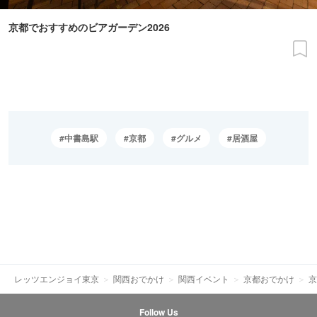
京都でおすすめのビアガーデン2026
中書島駅
京都
グルメ
居酒屋
レッツエンジョイ東京
関西おでかけ
関西イベント
京都おでかけ
京
Follow Us