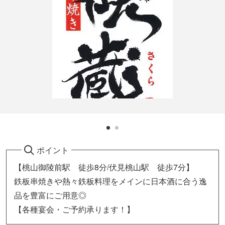
ポイント
【桃山御陵前駅 徒歩8分/伏見桃山駅 徒歩7分】
鉄板串焼きや熱々鉄板料理をメインに日本酒に合う逸
品を豊富にご用意◎
【各種宴会・ご予約承ります！】