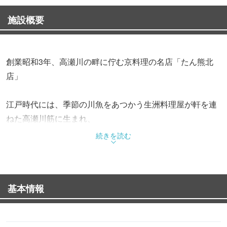
施設概要
創業昭和3年、高瀬川の畔に佇む京料理の名店「たん熊北
店」
江戸時代には、季節の川魚をあつかう生洲料理屋が軒を連
ねた高瀬川筋に生まれ、
戦後は両千家や谷崎潤一郎、吉井勇などの文人墨客をはじ
続きを読む
め今もなお多くの客人から愛される。
料理は繊細な味、器、盛り付けにいたるまで四季の風趣を
基本情報
凝らし、
初代が考案した名物のすっぽん丸鍋など伝統を踏まえなが
ら精進を重ねる。