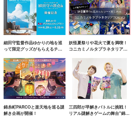
細田守監督作品ゆかりの地を巡
妖怪夏祭りや花火で夏を満喫！
って限定グッズがもらえるチャ
コニカミノルタプラネタリア
ンス！
TOKYO
錦糸町PARCOと楽天地を巡る謎
三四郎が早解きバトルに挑戦！
解き企画が開催！
リアル謎解きゲームの舞台"錦糸
町PARCO・楽天地"を巡る！