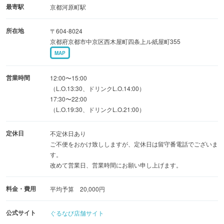
最寄駅
京都河原町駅
昔ながらの町屋を改築した店内で古都の雅を堪能したい。
所在地
〒604-8024
京都府京都市中京区西木屋町四条上ル紙屋町355
MAP
※オンライン予約はオフィシャルHPにて承っております。
営業時間
12:00〜15:00
（L.O.13:30、ドリンクL.O.14:00）
17:30〜22:00
（L.O.19:30、ドリンクL.O.21:00）
定休日
不定休日あり
ご不便をおかけ致ししますが、定休日は留守番電話でございま
す。
改めて営業日、営業時間にお願い申し上げます。
料金・費用
平均予算 20,000円
公式サイト
ぐるなび店舗サイト