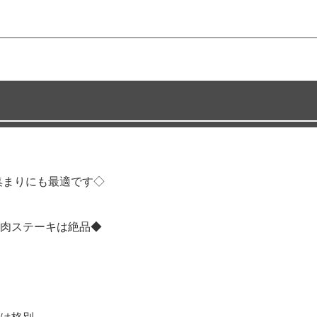
集まりにも最適です◇
肉ステーキは絶品◆
は格別