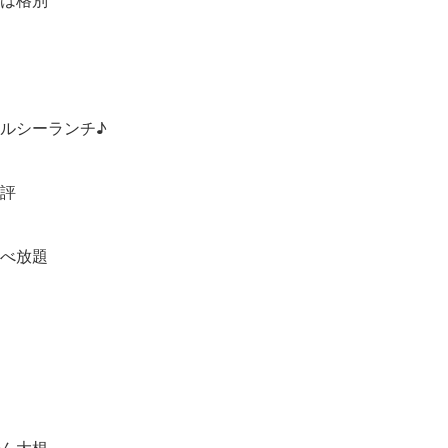
ルシーランチ♪
評
べ放題
ん大根