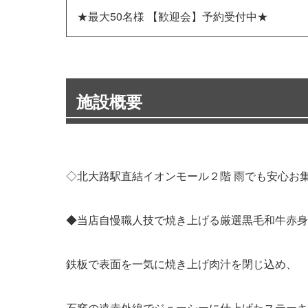
★最大50名様 【歓迎会】予約受付中★
施設概要
◇北大路駅直結イオンモール２階 雨でも安心お
◆当店自慢職人技で焼き上げる厳選黒毛和牛赤身
鉄板で表面を一気に焼き上げ肉汁を閉じ込め、
石窯の遠赤外線でジューシーに仕上げたステーキ