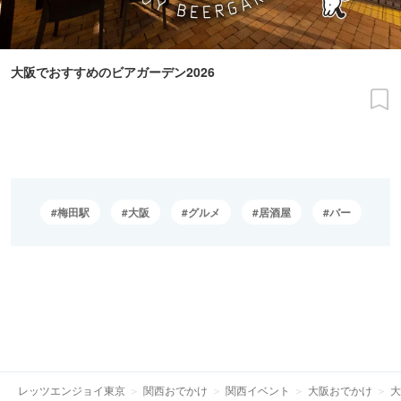
大阪でおすすめのビアガーデン2026
梅田駅
大阪
グルメ
居酒屋
バー
レッツエンジョイ東京
関西おでかけ
関西イベント
大阪おでかけ
大