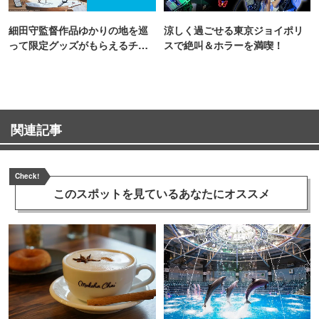
細田守監督作品ゆかりの地を巡
涼しく過ごせる東京ジョイポリ
って限定グッズがもらえるチャ
スで絶叫＆ホラーを満喫！
ンス！
関連記事
Check!
このスポットを見ている
あなたにオススメ