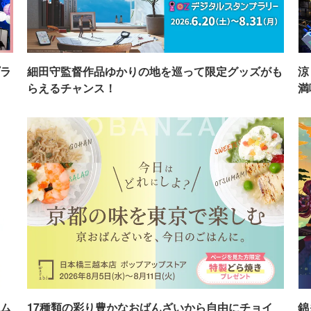
ラ
細田守監督作品ゆかりの地を巡って限定グッズがも
涼
らえるチャンス！
満
ム
17種類の彩り豊かなおばんざいから自由にチョイ
錦