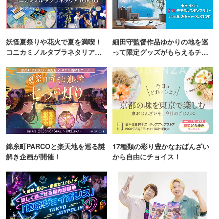
妖怪夏祭りや花火で夏を満喫！
細田守監督作品ゆかりの地を巡
コニカミノルタプラネタリア
って限定グッズがもらえるチャ
TOKYO
ンス！
錦糸町PARCOと楽天地を巡る謎
17種類の彩り豊かなおばんざい
解き企画が開催！
から自由にチョイス！