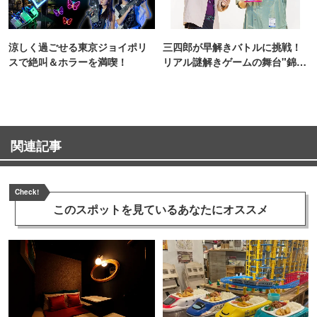
涼しく過ごせる東京ジョイポリ
三四郎が早解きバトルに挑戦！
スで絶叫＆ホラーを満喫！
リアル謎解きゲームの舞台"錦糸
町PARCO・楽天地"を巡る！
関連記事
Check!
このスポットを見ている
あなたにオススメ