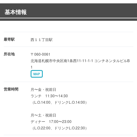
円コースをご用意。
基本情報
お昼のお楽しみ、ワイン２杯と生ハムがついたちょい飲み
セット。
月曜から金曜日はランチもご提供♪
最寄駅
西１１丁目駅
ランチパスタをご用意しております。
所在地
〒060-0061
土曜日はディナーのみの営業です。
北海道札幌市中央区南1条西11-11-1-1 コンチネンタルビルB
1
MAP
営業時間
月〜金・祝前日
ランチ 11:30〜14:30
（L.O.14:00、ドリンクL.O.14:00）
月〜土・祝前日
ディナー 17:00〜23:00
（L.O.22:00、ドリンクL.O.22:30）